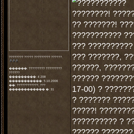
????????! ?????
?? ???????! ??
??????????? ??
??? ??????????
??? ???????, ?
???????? ????? ????????? ??????.
??????, ??????
������: ????????? ?????????
??????
?????? ???????
���������: 4 208
�����������: 5.10.2006
��: ????????????, ???
17-00) ? ??????
������������ �: 31
? ??????? ????
?????! ???????
?????????? ? ?
?????? ???????