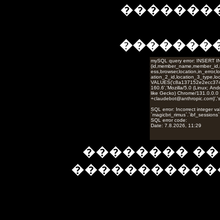
��������
�������
�������� ��
�����������