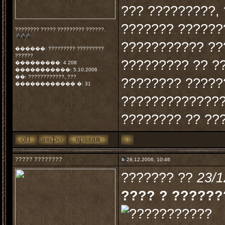
??? ?????????,
??????? ??????
???????? ????? ????????? ??????.
??????????? ???
������: ????????? ?????????
??????
????????? ?? ?
���������: 4 208
�����������: 5.10.2006
��: ????????????, ???
???????? ?????
������������ �: 31
??????????????
???????? ?? ??
????? ????????
28.12.2006, 10:46
??????? ??
23/1
???? ? ??????