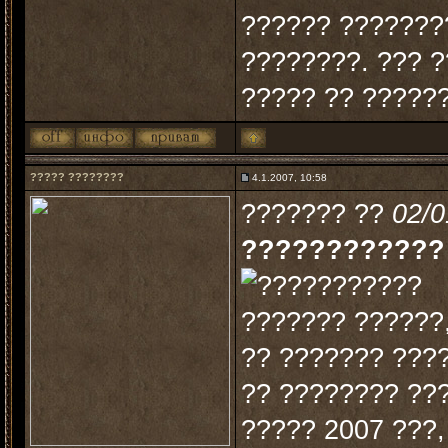
?????? ???????
????????. ??? ?
????? ?? ?????
????? ????????
4.1.2007, 10:58
??????? ??
02/0
????????????
??????? ??????,
?? ??????? ???
?? ???????? ???
????? 2007 ???