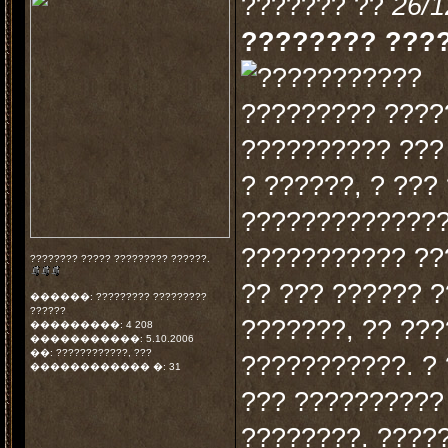
??????? ??
26/1
???????? ???
????????? ????
?????????? ???
? ??????, ? ???
??????????????
??????????? ??
???????? ????? ????????? ??????.
?? ??? ?????? ?
������: ????????? ?????????
??????
???????, ?? ??
���������: 4 208
�����������: 5.10.2006
��: ????????????, ???
???????????. ? 
������������ �: 31
??? ??????????
????????. ????