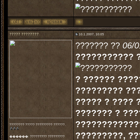
????? ????????
10.1.2007, 10:05
??????? ??
06/0
??????????? 
? ?????? ????
????????? ??
????? ? ???? 
??????? ? ???
????????????
???????? ????? ????????? ??????.
?????????, ??
������: ????????? ?????????