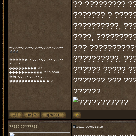
?? ????????? ?
??????? ? ????
??????????, ???
????, ????????
??? ??????????
???????? ????? ????????? ??????.
??????????. ???
������: ????????? ?????????
??????
?????? ????? ?
���������: 4 208
�����������: 5.10.2006
��: ????????????, ???
??????? ??? ??
������������ �: 31
??????.
????? ????????
28.12.2006, 11:18