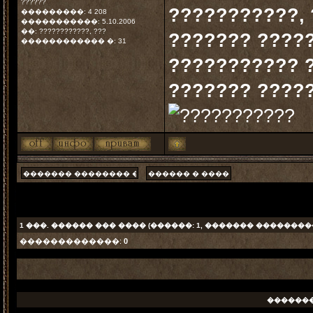
??????
???????????, 
���������: 4 208
�����������: 5.10.2006
��: ????????????, ???
??????? ?????
������������ �: 31
??????????? ?
??????? ????
1
���. ������ ��� ���� (������: 1, ������� ���������
�������������:
0
������