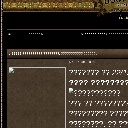
???????? ??????
>
????????? ?????????
>
?????? ????
>
??????????
????? ?????????? ????????
, ??????????? ??????.
????? ????????
28.12.2006, 9:52
??????? ??
22/1
???? ????????
??? ?? ???????
????????? ????
????????. ?? ?