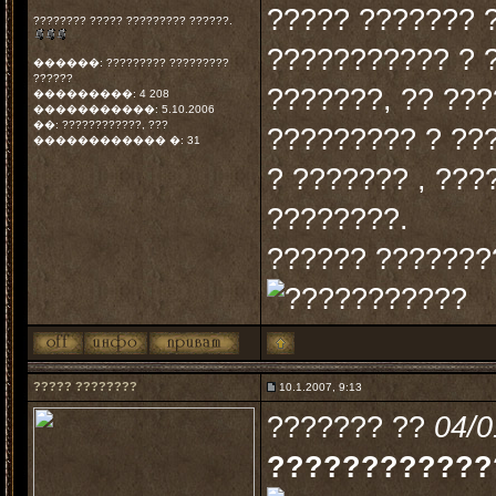
????? ??????? 
???????? ????? ????????? ??????.
??????????? ? ?
������: ????????? ?????????
??????
???????, ?? ??
���������: 4 208
�����������: 5.10.2006
��: ????????????, ???
????????? ? ???
������������ �: 31
? ??????? , ???
????????.
?????? ???????
????? ????????
10.1.2007, 9:13
??????? ??
04/0
????????????