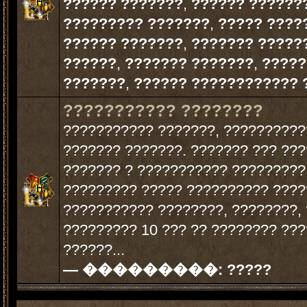
?????? ???????
,
?????? ??????
????????? ???????
,
????? ????
?????? ???????
,
??????? ?????
??????
,
??????? ???????
,
?????
???????
,
?????? ???????????? 
??????????? ????????
??????????? ???????, ??????????
??????? ???????. ??????? ??? ??
??????? ? ??????????? ?????????.
????????? ????? ?????????? ????
??????????? ????????, ????????,
????????? 10 ??? ?? ???????? ??
??????...
— ���������:
?????