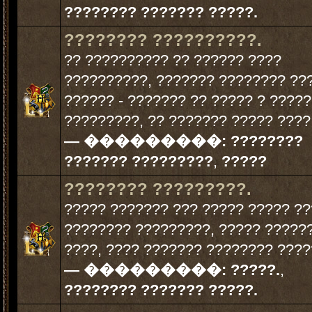
???????? ??????? ?????.
???????? ??????????.
?? ?????????? ?? ?????? ????
??????????, ??????? ???????? ??
?????? - ??????? ?? ????? ? ?????
?????????, ?? ??????? ????? ????.
— ���������:
????????
??????? ?????????
,
?????
???????? ?????????.
????? ??????? ??? ????? ????? ?
???????? ?????????, ????? ?????
????, ???? ??????? ???????? ?????
— ���������:
?????.
,
???????? ??????? ?????.