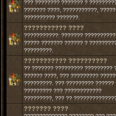
??? ???????? ??????? ? ????????
??????? ????, ???????????, ?????
?????????? ???????.
??????????? ????
???????????: ??????? ??????????
????? ??????? ?????? ? ????????
?????????.
??????????? ??????????
?? ??????? ????????? ????????? 
?????? ????, ??? ????????? ?????
?????????. ??? ????????? ?????? 
????????? ??? ????????????
?????????, ??? ?? ??????????????
??????? ????