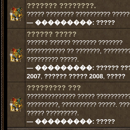
??????? ????????.
????? ???????? ?????????? ?????
— ���������:
?????
?????? ?????
?????? ?????? ??????? ???????
??????????? ?? ???????, ???????
????????? ?????.
— ���������:
?????? ??
2007
,
?????? ????? 2008
,
?????
????????? ???
?????????????? ????? ?????????
?????????, ?????????? ?????. ???
????? ?????????.
— ���������:
?????