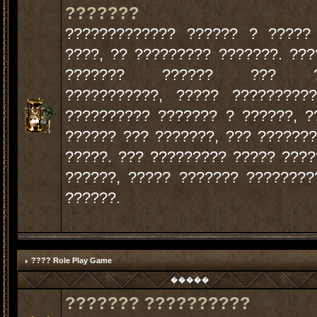
???????
????????????? ?????? ? ?????
????, ?? ????????? ???????. ??
??????? ?????? ??? ??
???????????, ????? ?????????
?????????? ??????? ? ??????, ?
?????? ??? ???????, ??? ??????
?????. ??? ????????? ????? ???
??????, ????? ??????? ????????
??????.
???? Role Play Game
�����
??????? ??????????