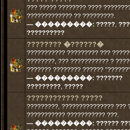
??? ????? ???????? ???? ????????
????????????? ?? ?????????.
— ���������:
?????
,
???
??????????
???????? �??????�
??????????? ????????? ??? ????
????????, ??? ??????????? ? ???
??????? ???????? ?????? "??????"
— ���������:
???????
?????????
,
?????
???????????? ?????
?????????, ??????????????? ??? 
??????????? ??????????? ???.
— ���������:
?????? ??