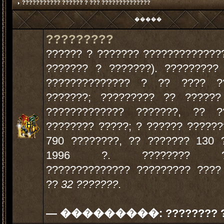
??????????? ?????? ? ??? ??????????????
�����
?????????
?????? ? ??????? ?????????????
??????? ? ???????). ?????????
?????????????? ? ?? ???? ?
???????; ????????? ?? ?????
????????????? ???????, ?? 
???????? ?????; ? ?????? ?????
790 ????????, ?? ??????? 130 
1996 ?. ???????? ???
?????????????? ????????? ????
??
32 ???????
.
— ���������:
???????? 