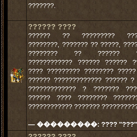
???????.
?????? ????
?????? ?? ????????? ???
????????, ??????? ?? ?????, ???
???????? ?? ?????? ??
???????????? ?????? ?????? ?
???? ????????? ???????? ?????
?????? ????????????? ?????? ?
????????????? ? ??????? ???
?????? ???? ???????? ??????
???????????? ??????? ??????????
— ���������:
???? "???"
?????? ????