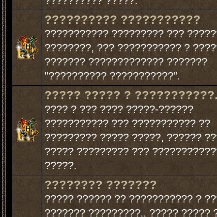
?????????? ?????.
?????????? ???????????
??????????? ????????? ??? ????
????????, ??? ??????????? ? ???
??????? ????????????? ???????
"?????????? ???????????".
????? ????? ? ???????????
???? ? ??? ???? ?????-??????
??????????? ??? ??????????? ??
????????? ????? ?????, ?????? ?
????? ????????? ??? ???????????
?????.
???????? ???????
????? ?????? ?? ??????????? ? ??
??????? ?????????.. ????? ????? 