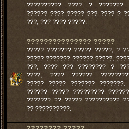
?????????? ???? ? ??????? 
?????? ???? ????? ??? ???? ? ?
???, ??? ???? ?????.
??????????????? ?????
????? ??????? ????? ?????, ? ?
????? ??????? ?????? ?????, ???
???, ???? ??? ???????? ? ???
????, ???? ?????? ?????????
????? ????? ??????? ???????.
?????? ????? ????????? ?????
??????? ?? ????? ?????????? ?
?? ??????????.
???????? ?????