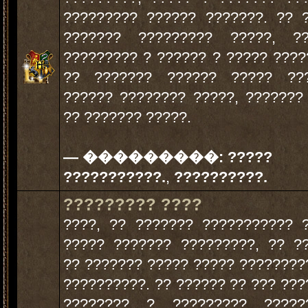
????????? ?????? ???????. ?? 
??????? ????????? ?????, ?
????????? ? ?????? ? ????? ????
?? ??????? ?????? ????? ??
?????? ???????? ?????, ???????
?? ??????? ?????.
— ���������:
?????
???????????.
,
??????????.
????????? ????
????, ?? ??????? ??????????? 
????? ??????? ?????????, ?? ?
?? ??????? ????? ????? ????????
??????????. ?? ?????? ?? ??? ???
???????? ? ????????? ?????