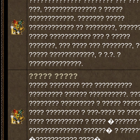
?????????????? ???????? ??? ??
???, ?????????????? ? ?????
????????????. ??????? ?????
???????????? ?? ????????, ?????
????? ??????????? ??? ? ?????
???????, ??? ???? ??? ????????, ?
????? ????????????, ? ?.?. ?
??????????????.
????? ?????
????? ???????? ??? ??????????
????????? ?????? ??????????. ??
???????? ????????? ? ????? ????
???? ????????? ? ???-???? ?? ???
???? ?????????? ? ???? �?????? 
?????????????? ??????� ? ?????
�??????????? ????�.