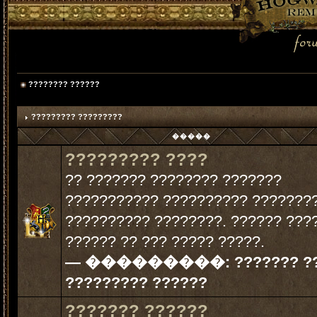
???????? ??????
????????? ?????????
�����
????????? ????
?? ??????? ???????? ???????
??????????? ?????????? ????????
?????????? ????????. ?????? ???
?????? ?? ??? ????? ?????.
— ���������:
??????? ?
????????? ??????
??????? ??????