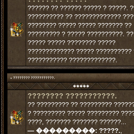
?????? ?? ?????? ????? ? ?????. 
?????????? ?? ????????????? ??
???????? ????? ????? ??????? ??
????????? ? ????? ??????????. ??
????? ????? ???????? ?????
????????????? ????? ?????????? 
??????????? ?????????????.
???????? ???????????.
�����
???????? ???????????.
?? ????????? ?? ????????? ?????
? ????????? ????? ????????? ???
????, ??????? ??????? ??????...
— ���������:
?????.
,