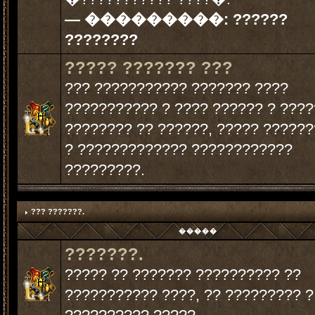
— ���������:
??????
????????
????? ??????? ???
??? ??????????? ??????? ????
??????????? ? ???? ?????? ? ????
???????? ?? ??????, ????? ?????
? ????????????? ????????????
?????????.
??? ???????.
�����
???????.
????? ?? ??????? ?????????? ??
??????????? ????, ?? ????????? ?