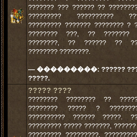
??????? ??? ?????? ?? ???????
????????? ?????????? ???
????????? ??????? ???????? ? 
???????? ???, ?? ??????? 
????????, ?? ?????? ?? ??
???????? ????????.
— ���������:
?????? ??
?????.
????? ????
???????? ???????? ?? ?????
???????? ????? ? ??????
?????????? ?????? ?????. ??
????????? ????? ???????, ??????
????????? ?????????, ????????