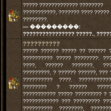
????? ????????????? ????????
???????????, ??????? ???? ?????
????????.
— ���������:
???????????????? ?????.
,
????
??????????
????? ?????? ????? ?? ?????? 
?????????? ????? ????????: ??
????, ?????? ???????, ???
?????????, ? ?????? ??????, ??? 
?????????? ????. ??????????
???????? ? ?????? ?????
??????????? ????? ????????? ? 
???????????? ??? ????????? ??
?????????? ????????, ??????