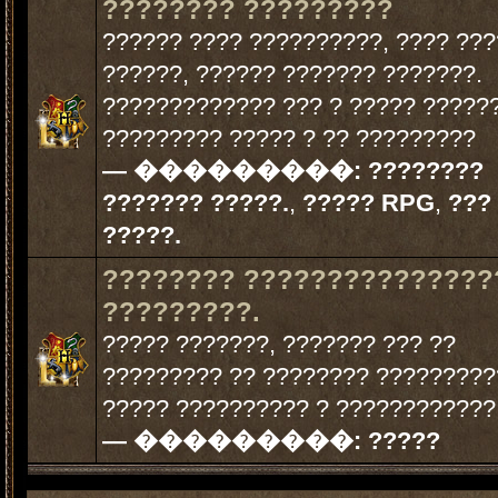
???????? ?????????
?????? ???? ??????????, ???? ???
??????, ?????? ??????? ???????.
????????????? ??? ? ????? ??????
????????? ????? ? ?? ?????????
— ���������:
????????
??????? ?????.
,
????? RPG
,
???
?????.
???????? ???????????????
?????????.
????? ???????, ??????? ??? ??
????????? ?? ???????? ?????????
????? ?????????? ? ????????????
— ���������:
?????