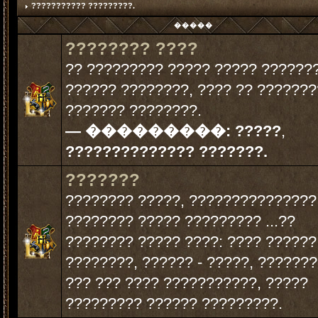
??????????? ?????????.
�����
???????? ????
?? ????????? ????? ????? ??????
?????? ????????, ???? ?? ???????
??????? ????????.
— ���������:
?????
,
?????????????? ???????.
???????
???????? ?????, ???????????????
???????? ????? ????????? ...??
???????? ????? ????: ???? ??????
????????, ?????? - ?????, ???????
??? ??? ???? ???????????, ?????
????????? ?????? ?????????.