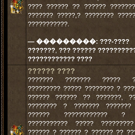
???? ?????? ?? ?????? ??????
??????? ?????,? ???????? ????
???????????.
— ���������:
???-????
???????
,
??? ?????? ?????????
???????????? ????
?????? ????
??????? ??????? ????? ?
????????? ????? ???????? ? ???
?????? ?????? ?? ???????, ??
???????? ? ??????? ??????? 
?????? ???????????? ? 
??????????? ????? ?????????
?????? ? ?????? ? ?????? ?? ??