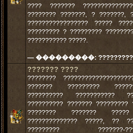
???? ??????? ?????????????
???????? ???????, ? ???????, 
????????????????? ????? ????
????????? ? ????????? ???????
??????????? ?????.
— ���������:
?????????
??????? ????
???????? ??????????????????
??????? ????????? ??????
?????????? ??????????? ??
?????????? ??????? ????????? 
???????? ??????? ????
?????????????? ?????, ?? ??
????????? ???????-????