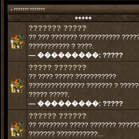
??????? ???????
�����
??????? ?????
?? ??? ??????? ??????????? ????
??????????? ? ????.
— ���������:
?????
????? ???????
?? ???? ????? ???????????
??????????????? ??????? ? ?????
????? ?????.
— ���������:
?????
?????? ??????
?? ???????? ????? ??????? ?????
??????? ???????????...