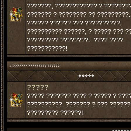
???????, ???????????? ? ???????
??????? ? ???????? ?? ?????????.
?????? ?????? ??? ??????????,
?????????? ??????, ? ????? ??? ?
????????? ????????.. ???? ????
???????????!
??????? ????????? ??????
�����
?????
????? ??????? ???? ? ????? ? ???
??????????. ??????? ? ??? ??????
????????? ??????!