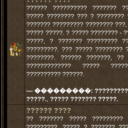
?????? ?????????? ??????? ??
????? ???????? ??? ? ???????? 
??????? ????????? ???????? ???,
????? ?????. ? ????? ???????? - ?
?????, ? ??????? ????????? ?
?????????. ??? ????? ???????? 
????????. ?????? ???????, ??
????????????? ????? ???
?????????? ??????.
— ���������:
?????????
?????.
,
????? ??????? ?????.
?????? ????
?? ??????? ????? ????????? 
?????????, ????? ? ??????? ??