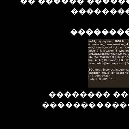
�� ������ �����
��������
�������
�������� ��
�����������