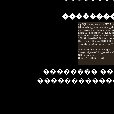
�������
�������� ��
�����������