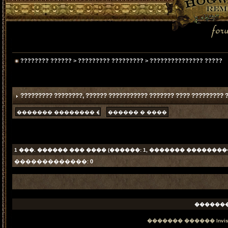
???????? ??????
>
????????? ?????????
>
??????????????? ?????
????????? ????????
, ?????? ??????????? ??????? ???? ????????? 
1
���. ������ ��� ���� (������: 1, ������� ���������
�������������:
0
������
������� ������
Invi