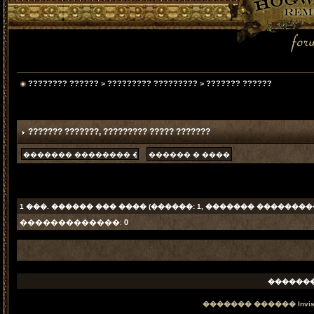
???????? ??????
>
????????? ?????????
>
??????? ??????
??????? ???????
, ????????? ????? ???????
1
���. ������ ��� ���� (������: 1, ������� ���������
�������������:
0
������
������� ������
Invi