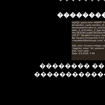
�������
�������� ��
�����������