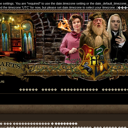
one settings. You are *required* to use the date.timezone setting or the date_default_timezone
elected the timezone 'UTC' for now, but please set date.timezone to select your timezon
������
�����
������������
��������
�� ��� �������������
� ��������
.
-mail ��� ������������� ������ �������. ��� ����� ���