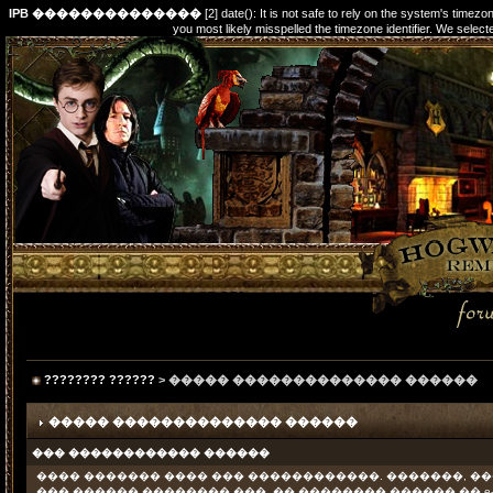
IPB ��������������
[2] date(): It is not safe to rely on the system's timez
you most likely misspelled the timezone identifier. We s
???????? ??????
> ����� �������������� ������
����� �������������� ������
��� ������������ ������
���� ������� ���� ��� ������������. �������, �
��� ������ �������� ���, �� �������� ������ �� e