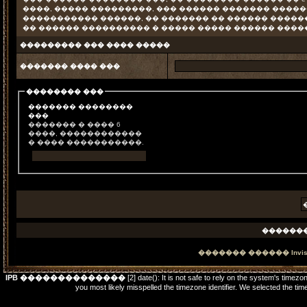
����, ����� ���������, ��� ������ ������� ������
����������� ������, �� ������� �� ������ �����
�� ������ ���������� � ����� ����� ������ ����
��������� ��� ���� �����
������� ���� ���
�������� ���
������� ��������
���
������� � ���� 6
����, ������������
� ���� �����������.
������
������� ������
Invi
IPB ��������������
[2] date(): It is not safe to rely on the system's timez
you most likely misspelled the timezone identifier. We selected t