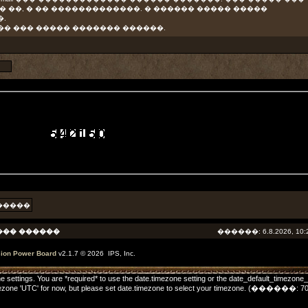
 ��, � �� �������������. � ������ ����� �����
�.
�� ��� ����� ������� ������.
��� ������
������: 6.8.2026, 10:
sion Power Board
v2.1.7 © 2026 IPS, Inc.
one settings. You are *required* to use the date.timezone setting or the date_default_timezone
he timezone 'UTC' for now, but please set date.timezone to select your timezone. (����