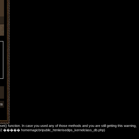
26
_set() function. In case you used any of those methods and you are still getting this warning,
��: 702 ����� homemagicbripublic_htmlerisedips_kernelclass_db.php)