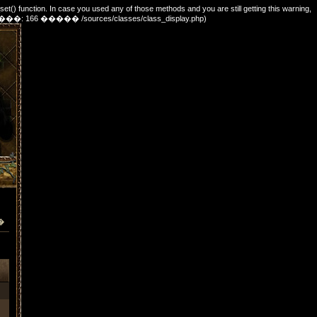
_set() function. In case you used any of those methods and you are still getting this warning,
e. (������: 166 ����� /sources/classes/class_display.php)
�