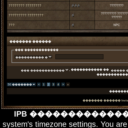
???????? ????????
????????
????????? ??????
????????? ????????
??????
???
NPC
������� ������
��� ������������
, ����������� ��
�����������
50 �������
<
1
2
3
4
>
»
������
������� ������
Invi
IPB ������������
system's timezone settings. You are 