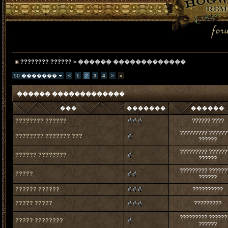
???????? ??????
> ������ �������������
50 �������
<
1
2
3
4
>
»
������ �������������
���
�������
������
???????? ??????
?????? ????
????????? ??????
???????? ??????? ???
??????
????????? ??????
?????? ????????
??????
????????? ??????
?????
??????
?????? ??????
??????????
????? ?????
?????????
????????? ??????
????? ????????
??????