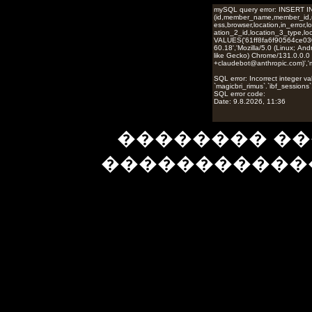
�������� ��
�����������