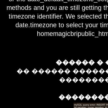
methods and you are still getting t
timezone identifier. We selected t
date.timezone to select y
homemagicbripublic_htm
������ � 
�� ������ �����
��������
�������