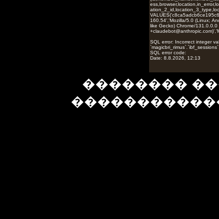
�������� ��
�����������