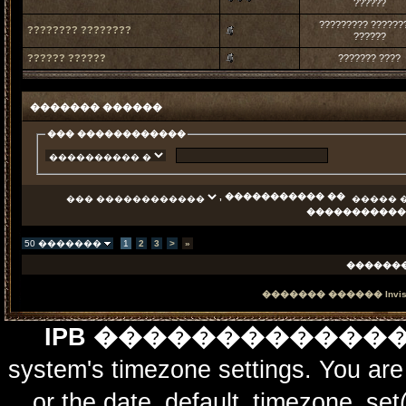
??????
????????? ??????
???????? ????????
??????
?????? ??????
??????? ????
������� ������
��� ������������
, ����������� ��
�����������
50 �������
1
2
3
>
»
������
������� ������
Invi
IPB ������������
system's timezone settings. You are 
or the date_default_timezone_set(