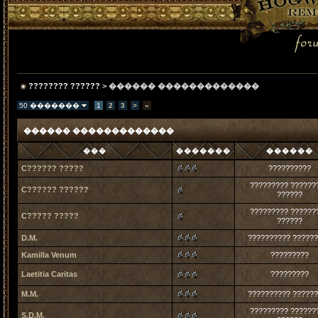
???????? ??????
> ������ �������������
50 �������
1
2
3
>
»
������ �������������
���
�������
������
C?????? ?????
??????????
????????? ??????
C?????? ??????
??????
????????? ??????
C????? ?????
??????
D.M.
?????????? ?????
Kamilla Venum
?????????
Laetitia Caritas
?????????
M.M.
?????????? ?????
????????? ??????
S.D.M.