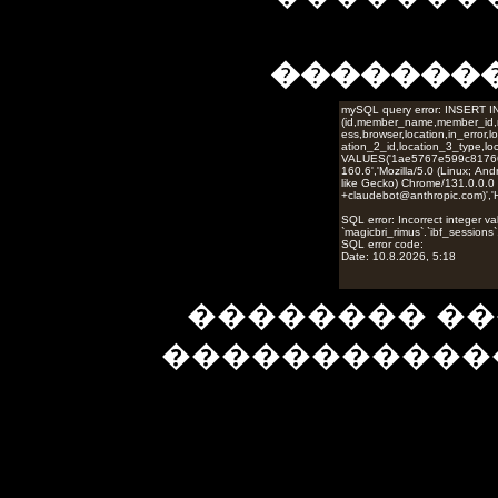
�������
�������� ��
�����������