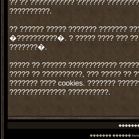
?? ?? ??????????? ??????? ????????
??????????.
?? ?????? ????? ??????? ??????? ??
�??????????�. ? ????? ???? ??? ??
???????�.
????? ?? ?????? ???????????? ????
????? ?? ??????????, ??? ????? ?? ?
??????? ???? cookies. ??????? ????
?????????????? ??????????.
������
������� ������
Invi