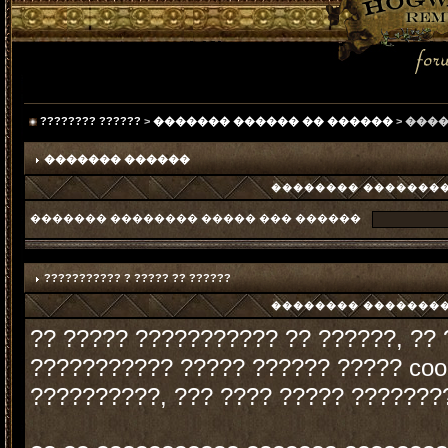
???????? ??????
>
������� ������ �� ������
> ���
������� ������
�������� ���������
������� �������� ����� ��� ������
??????????? ? ????? ?? ??????
�������� ���������
?? ????? ??????????? ?? ??????, ??
??????????? ????? ?????? ????? cook
??????????, ??? ???? ????? ???????