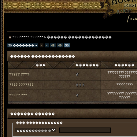
???????? ??????
> ������ �������������
50 �������
«
<
48
49
50
������ �������������
���
�������
������
????????? ??????
????? ????
??????
???? ???????
?????????
????????? ??????
????? ???
??????
������� ������
��� ������������