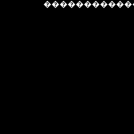
�����������