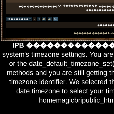
, ����������� ��
�����������
50 �������
«
<
48
49
50
������
������� ������
Invi
IPB ������������
system's timezone settings. You are 
or the date_default_timezone_set(
methods and you are still getting t
timezone identifier. We selected t
date.timezone to select y
homemagicbripublic_htm