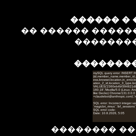
������ � 
�� ������ �����
��������
�������
�������� ��