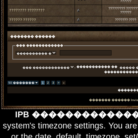
??????
????????? ??????
???????? ????????
??????
?????? ??????
??????? ????
������� ������
��� ������������
, ����������� ��
�����������
50 �������
1
2
3
>
»
������
������� ������
Invi
IPB ������������
system's timezone settings. You are 
or the date_default_timezone_set(