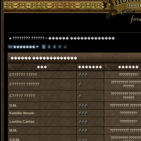
???????? ??????
> ������ �������������
50 �������
1
2
3
>
»
������ �������������
���
�������
������
C?????? ?????
??????????
????????? ??????
C?????? ??????
??????
????????? ??????
C????? ?????
??????
D.M.
?????????? ?????
Kamilla Venum
?????????
Laetitia Caritas
?????????
M.M.
?????????? ?????
????????? ??????
S.D.M.