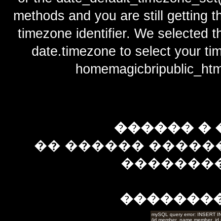
methods and you are still getting t
timezone identifier. We selected t
date.timezone to select y
homemagicbripublic_htm
������ � 
�� ������ �����
��������
�������