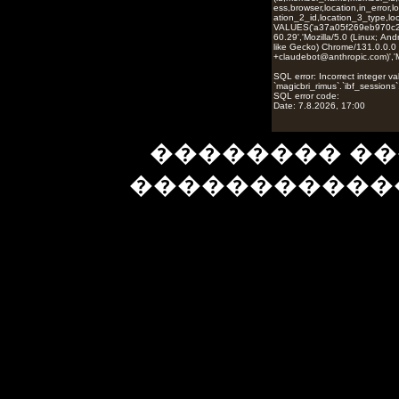
�������� ��
�����������