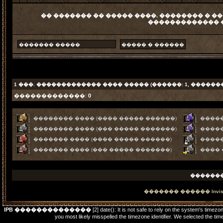
�� ������� �� ����� ����. �������� � ��
������������� 
1
���. ������������� ���� ����� (������: 1, ������
�������������:
0
�������� ���� (���� ����� ������)
�����
�������� ���� (��� ����� �������)
�����
������� ���� (���� ����� ������)
����
������� ���� (��� ����� �������)
����
������
������� ������
Invi
IPB ��������������
[2] date(): It is not safe to rely on the system's timez
you most likely misspelled the timezone identifier. We selected t