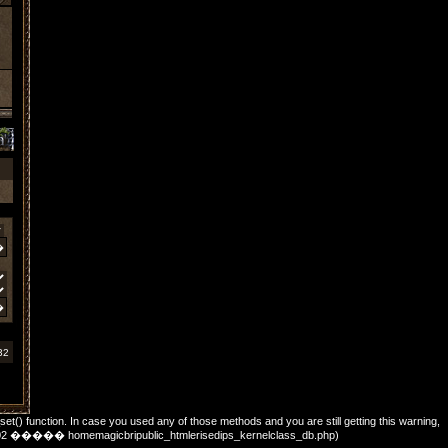
32
_set() function. In case you used any of those methods and you are still getting this warning,
��: 702 ����� homemagicbripublic_htmlerisedips_kernelclass_db.php)