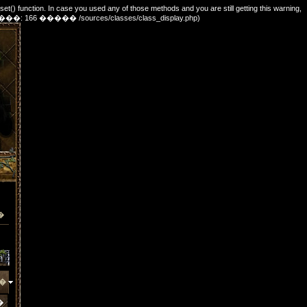
_set() function. In case you used any of those methods and you are still getting this warning,
e. (������: 166 ����� /sources/classes/class_display.php)
�
�
�