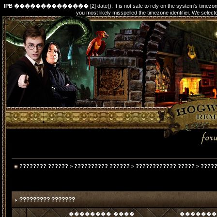
IPB ��������������
[2] date(): It is not safe to rely on the system's timez
you most likely misspelled the timezone identifier. We s
???????? ??????
>
?????????? ??????
>
???????????? ?????
>
?????
????????? ???????
�������� ����
�������