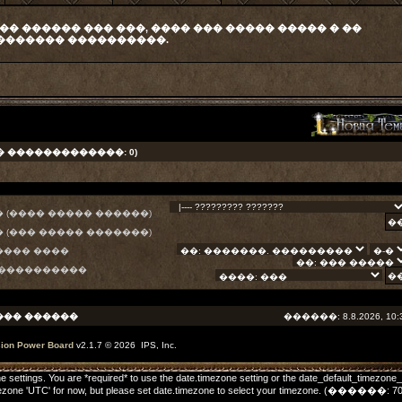
�� ������ ��� ���, ���� ��� ����� ����� � ��
������� ����������.
� �������������: 0)
 (���� ����� ������)
 (��� ����� �������)
���� ����
 ����������
��� ������
������: 8.8.2026, 10:
sion Power Board
v2.1.7 © 2026 IPS, Inc.
one settings. You are *required* to use the date.timezone setting or the date_default_timezone
he timezone 'UTC' for now, but please set date.timezone to select your timezone. (����