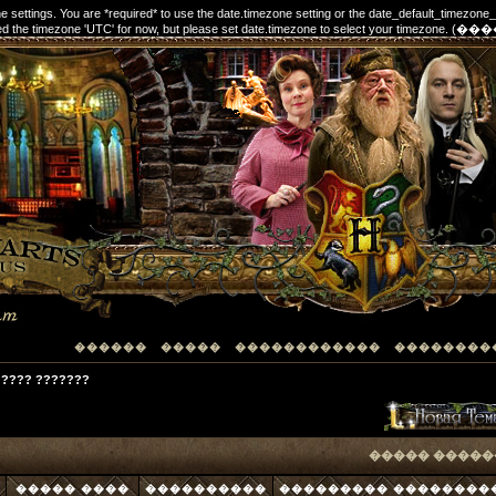
one settings. You are *required* to use the date.timezone setting or the date_default_timezone
elected the timezone 'UTC' for now, but please set date.timezone to select your timezon
������
�����
������������
��������
???? ???????
����� �����
����� ����
����������
��������� ��������