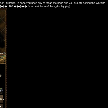
_set() function. In case you used any of those methods and you are still getting this warning,
e. (������: 166 ����� /sources/classes/class_display.php)
�
�
�