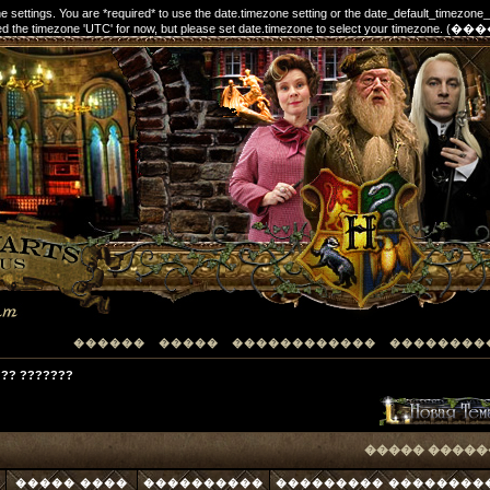
one settings. You are *required* to use the date.timezone setting or the date_default_timezone
elected the timezone 'UTC' for now, but please set date.timezone to select your timezon
������
�����
������������
��������
?? ???????
����� �����
����� ����
����������
��������� ��������