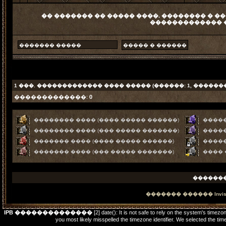
�� ������� �� ����� ����. �������� � ��
������������� 
1
���. ������������� ���� ����� (������: 1, ������
�������������:
0
�������� ���� (���� ����� ������)
�����
�������� ���� (��� ����� �������)
�����
������� ���� (���� ����� ������)
����
������� ���� (��� ����� �������)
����
������
������� ������
Invi
IPB ��������������
[2] date(): It is not safe to rely on the system's timez
you most likely misspelled the timezone identifier. We selected t