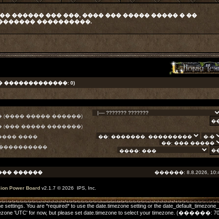
�� ������ ��� ���, ���� ��� ����� ����� � ��
������� ����������.
� �������������: 0)
 (���� ����� ������)
 (��� ����� �������)
���� ����
 ����������
��� ������
������: 8.8.2026, 10:
sion Power Board
v2.1.7 © 2026 IPS, Inc.
one settings. You are *required* to use the date.timezone setting or the date_default_timezone
he timezone 'UTC' for now, but please set date.timezone to select your timezone. (����