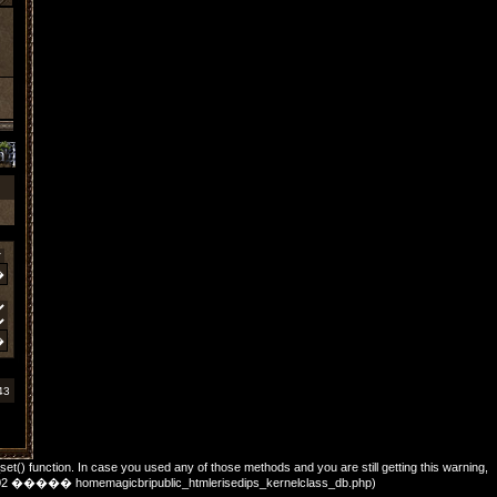
43
_set() function. In case you used any of those methods and you are still getting this warning,
��: 702 ����� homemagicbripublic_htmlerisedips_kernelclass_db.php)