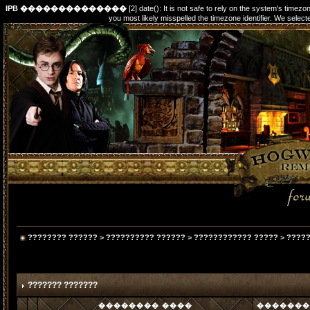
IPB ��������������
[2] date(): It is not safe to rely on the system's timez
you most likely misspelled the timezone identifier. We s
???????? ??????
>
?????????? ??????
>
???????????? ?????
>
?????
??????? ???????
�������� ����
�������