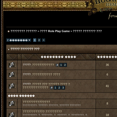
???????? ??????
>
???? Role Play Game
>
????? ??????? ???
2 �������
1
2
>
????? ??????? ???
�������� ����
������
?????:
????????????
36
1
2
?????:
??????????? ????
6
?????:
????? ??? ?????? ???? ?
41
??????????????
1
2
3
���� ������
???????????????
8
?????????: ?????? ??????, ?????? ???????
???????????? ?????????
18
?????????: ?. ???????, ?. ??????, ?. ????????, ?.