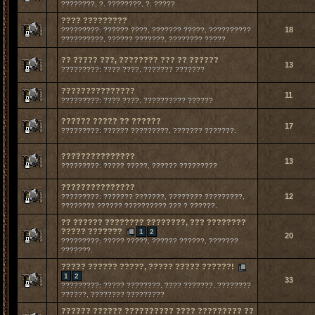
????????, ?. ????????, ?. ?????
???? ?????????
18
?????????: ?????? ????, ??????? ?????, ??????????
??????????, ?????? ???????, ???????? ?????.
?? ????? ???, ???????? ??? ?? ??????
13
?????????: ???? ????, ??????? ???????
???????????????
11
?????????: ???? ????, ?????????? ??????
?????? ????? ?? ??????
17
?????????: ?????? ?????????, ??????? ???????.
???????????????
13
?????????: ????? ?????, ?????? ?????????
???????????????
12
?????????: ??????? ???????, ???????? ?????????,
???????? ?????? ?????????? ??? ? ??????.
?? ?????? ???????? ????????, ??? ????????
????? ???????
1
2
20
?????????: ????? ?????, ?????? ??????, ???????
???????.
????? ?????? ?????, ????? ????? ??????!
1
2
33
?????????: ????? ????????, ???? ???????, ????????
??????, ???????? ?????????
?????? ?????? ?????????? ???? ????????? ??