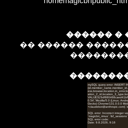
homemagicbripublic_htm
������ � 
�� ������ �����
��������
�������