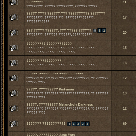
????????
11
?????????: ?????? ?????????, ??????? ?????.
????? ???? ?????? ??? ?????????? ???????
17
?????????: ??????? ???, ????????? ??????,
???????? ????
??? ????? ??????, ??? ????? ??????
1
2
20
?????????: ??????? ???????, ???? ??????
????????? ????????????
15
?????????: ???????? ?????, ??????? ?????,
?????????? ?????, ????? ?????
?????? ??????????
13
?????????: ??????? ?????, ?????????? ?????
?????. ????????? ????? ??????
12
??????? ?? ??? ???? ??????? ?????????, ?? ???????
?????? ????
?????. ????????? Partyman
13
??????? ?? ??? ???? ??????? ?????????, ?? ???????
?????? ????
?????. ????????? Melancholy Darkness
12
??????? ?? ??? ???? ??????? ?????????, ?? ???????
?????? ????
??????? ???????????
69
1
2
3
4
?????. ????????? June Fors