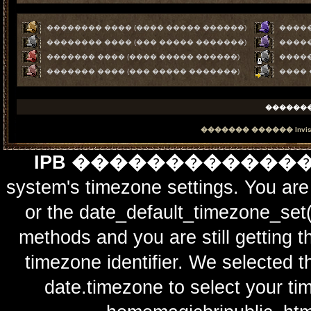
�������� ���� (���� ����� ������)
�����
�������� ���� (��� ����� �������)
�����
������� ���� (���� ����� ������)
����
������� ���� (��� ����� �������)
����
������
������� ������
Invi
IPB ������������
system's timezone settings. You are 
or the date_default_timezone_set(
methods and you are still getting t
timezone identifier. We selected t
date.timezone to select y