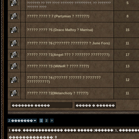
5
??????? ?? ??? ???? ??????? ?????????, ?? ???????
?????? ????
????? ???? ? 7 (Partyman ? ??????)
8
????? ???? ?5 (Draco Malfoy ? Marrisa)
15
????? ???? ?6 (??????? ???????? ? June Fors)
11
????? ???? ?1(Angel ??? ? ??????? ????????)
17
????? ???? ?3 (WiNeR ? ???? ????)
13
????? ???? ?4 (?????? ?????? ? ???????
12
??????????)
????? ???? ?2(Melancholy ? ?????)
11
2 �������
1
2
>
1
���. ������������� ���� ����� (������: 1, ������
�������������:
0