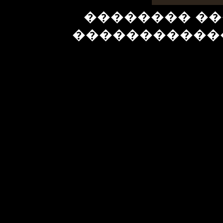
�������� ��
�����������