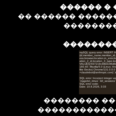
������ � 
�� ������ �����
��������
�������
�������� ��
�����������