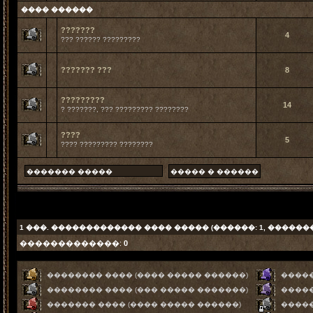
���� ������
???????
4
??? ?????? ?????????
??????? ???
8
?????????
14
? ???????, ??? ????????? ????????
????
5
???? ????????? ????????
1
���. ������������� ���� ����� (������: 1, ������
�������������:
0
�������� ���� (���� ����� ������)
�����
�������� ���� (��� ����� �������)
�����
������� ���� (���� ����� ������)
����