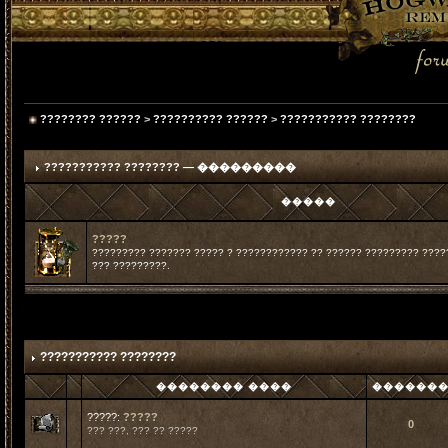
???????? ??????
>
?????????? ??????
>
??????????? ????????
??????????? ???????? — ���������
�����
?????
????????? ??????? ????? ? ???????????? ?? ?????? ????????? ?????
??? ?????????.
??????????? ????????
�������� ����
������
?????:
?????
0
??? ???, ??? ?? ?????