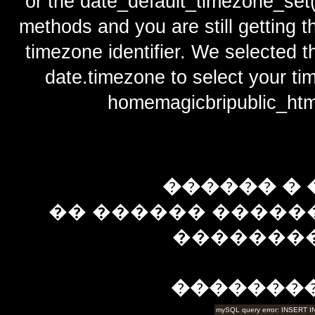
or the date_default_timezone_set(
methods and you are still getting t
timezone identifier. We selected t
date.timezone to select y
homemagicbripublic_htm
������ � 
�� ������ �����
��������
�������