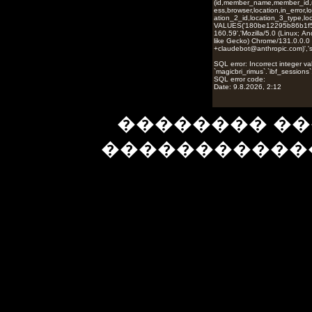
�������� ��
�����������