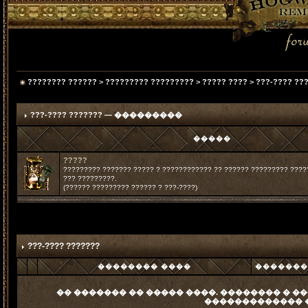
???????? ??????
>
????????? ?????????
>
????? ????
>
???-???? ??
???-???? ??????? — ���������
�����
?????
????????? ??????? ????? ? ???????????? ?? ?????? ????????? ?????
??? ?????????.
(?????? ????????? ?????? ? ???-????)
???-???? ???????
�������� ����
�������
�� ������� �� ����� ����. �������� � ��
������������� 