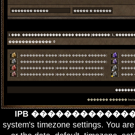
1
���. ������������� ���� ����� (������: 1, ������
�������������:
0
�������� ���� (���� ����� ������)
�����
�������� ���� (��� ����� �������)
�����
������� ���� (���� ����� ������)
����
������� ���� (��� ����� �������)
����
������
������� ������
Invi
IPB ������������
system's timezone settings. You are 