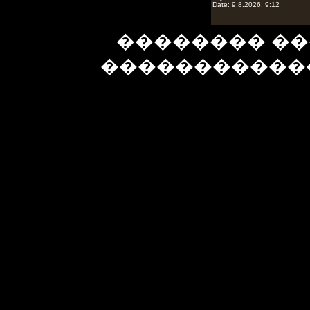
�������� ��
�����������