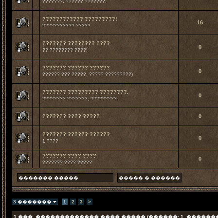
???????. ?????? ???????.
???????????? ?????????!
16
??????????? ?????
??????? ???????? ????
0
?? ???????? ????!
??????? ?????? ??????
0
?????? ??? ?????, ????? ?????????)
??????? ????????? ????????.
0
???????? ???????, ?????????.
??????? ???? ?????
0
??????? ?????? ??????
0
1 ????
??????? ???? ????
0
??????? ???? ?????
3 �������
1
2
3
>
1
���. ������������� ���� ����� (������: 1, ������