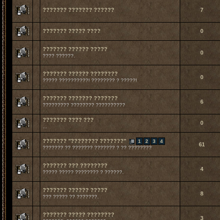
??????? ??????? ??????
7
??????? ????? ????
0
??????? ?????? ?????
0
???? ??????.
??????? ?????? ????????
0
????? ??????????! ???????? ? ?????!
??????? ??????? ???????
6
????????? ???????? ??????????
??????? ???? ???
0
...
??????? "???????? ???????"
1
2
3
4
61
??????? ?? ??????? ??????? ? ?? ????????
??????? ??? ????????
4
????? ????? ???????? ? ??????.
??????? ?????? ?????
8
??? ????? ?? ???????.
??????? ????? ????????
3