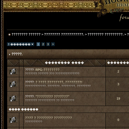
???????? ??????
>
???????? ???????????.
>
???????? ?????????.
>
?
3 �������
1
2
3
>
?????.
�������� ����
������
?????:
RPG-????????
2
??????? ?????? ??? ??????????????
?????:
? ???? ????????, ????????!
3
????????????, ???????, ????????, ????????
?????:
"???????? ???????"
19
??????? ?????????? ?? ????????
���� ������
???? ? ???????? ?????????
0
??????????