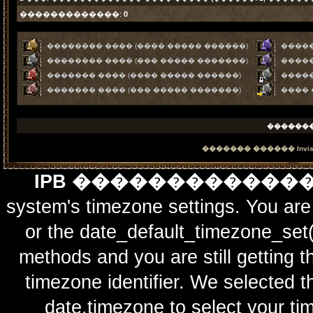
�������������:
0
�������� ���� (���� ����� ������)
�����
�������� ���� (��� ����� �������)
�����
������� ���� (���� ����� ������)
����
������� ���� (��� ����� �������)
����
������
������� ������
Invi
IPB ������������
system's timezone settings. You are 
or the date_default_timezone_set(
methods and you are still getting t
timezone identifier. We selected t
date.timezone to select y