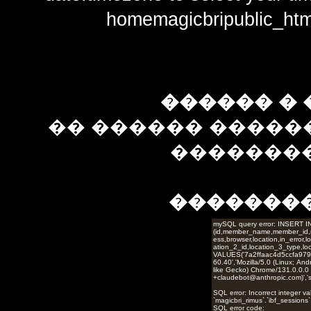
homemagicbripublic_htm
������ � 
�� ������ �����
��������
�������