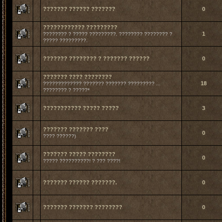
??????? ?????? ???????
0
???????????? ?????????
1
???????? ? ????? ?????????. ???????? ???????? ?
????? ?????????.
??????? ???????? ? ??????? ??????
0
??????? ???? ????????
18
????????????? ??????? ??????? ????????? ...
???????? ? ?????*
??????????? ????? ?????
3
??????? ??????? ????
0
???? ??????)
??????? ????? ????????
0
????? ??????????! ? ??? ????!
??????? ?????? ???????.
0
??????? ??????? ????????
0