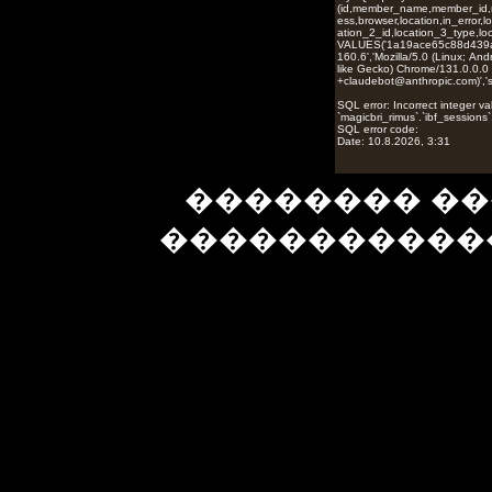
�������� ��
�����������