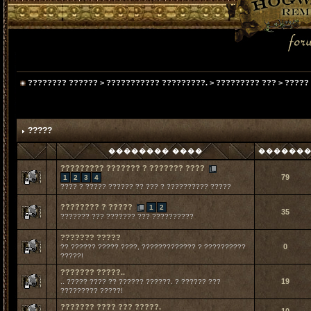
???????? ??????
>
??????????? ?????????.
>
????????? ???
>
?????
?????
�������� ����
������
????????? ??????? ? ??????? ????
79
1
2
3
4
???? ? ????? ?????? ?? ??? ? ?????????? ?????
???????? ? ?????
1
2
35
??????? ??? ??????? ??? ??????????
??????? ?????
0
?? ?????? ????? ????, ????????????? ? ??????????
?????!
??????? ?????..
19
.. ????? ???? ?? ?????? ??????. ? ?????? ???
????????? ?????!
??????? ???? ??? ?????.