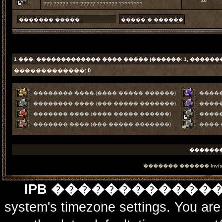
10
??? ????? ??? ????? ??????? ????????
1
���. ������������� ���� ����� (������: 1, ������
�������������:
0
�������� ���� (���� ����� ������)
�����
�������� ���� (��� ����� �������)
�����
������� ���� (���� ����� ������)
����
������� ���� (��� ����� �������)
����
������
������� ������
Invi
IPB ������������
system's timezone settings. You are 