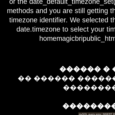
or the date_default_timezone_set(
methods and you are still getting t
timezone identifier. We selected t
date.timezone to select y
homemagicbripublic_htm
������ � 
�� ������ �����
��������
�������