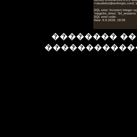
�������� ��
�����������