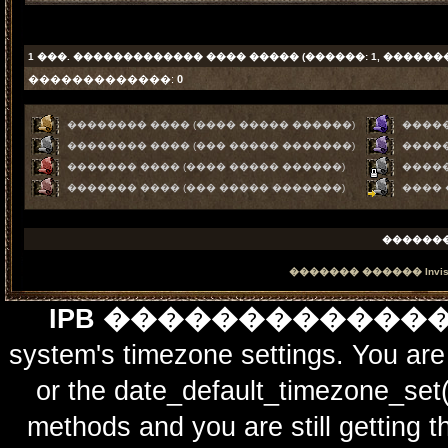
1
���. ������������� ���� ����� (������: 1, ������
�������������:
0
�������� ���� (���� ����� ������)
�����
�������� ���� (��� ����� �������)
�����
������� ���� (���� ����� ������)
����
������� ���� (��� ����� �������)
����
������
������� ������
Invi
IPB ������������
system's timezone settings. You are 
or the date_default_timezone_set(
methods and you are still getting t