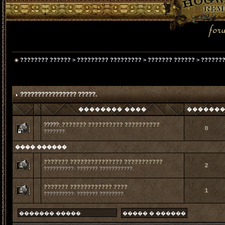
???????? ??????
>
????????? ?????????
>
??????? ??????
>
???????
???????????????? ?????.
�������� ����
������
?????:
??????? ?????????? ??????????
0
???????.
���� ������
??????? ??????????????? ???????????
2
??????????: ??????? ???????????.
??????? ???????????? ????
1
??????????: ??????? ????????.