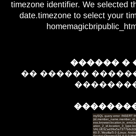
timezone identifier. We selected t
date.timezone to select y
homemagicbripublic_htm
������ � 
�� ������ �����
��������
�������