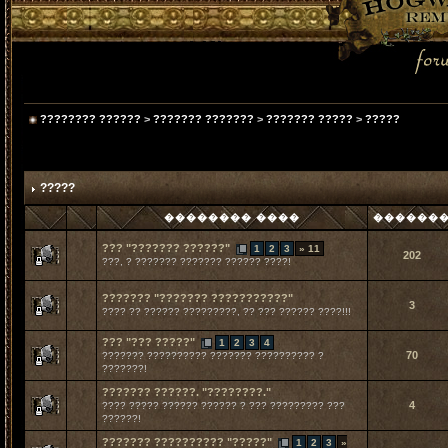
???????? ??????
>
??????? ???????
>
??????? ?????
>
?????
?????
�������� ����
������
??? "??????? ??????"
1
2
3
» 11
202
???, ? ??????? ??????? ?????? ????!
??????? "??????? ???????????"
3
???? ?? ?????? ?????????, ?? ??? ?????? ????!!!
??? "??? ?????"
1
2
3
4
70
??????? ?????????? ??????? ?????????? ?
???????!
??????? ??????. "????????."
4
???? ????? ?????? ?????? ? ??? ????????? ???
??????!
??????? ?????????? "?????"
1
2
3
»