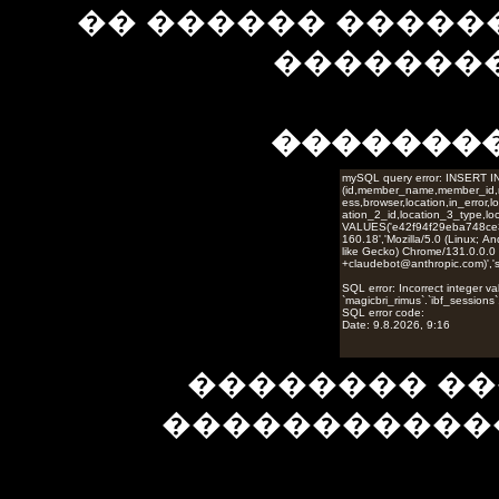
�� ������ �����
��������
�������
�������� ��
�����������