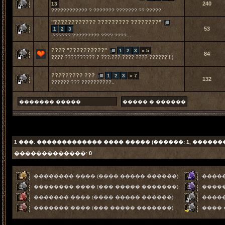
240
13
???????????? ? ??????? ??????? ?? ?????.
"???????????? ????????? ????????"
53
1
2
3
-?????? ????????? ???? ????...
???? "??????????"
1
2
3
» 5
84
???? ?????????? ? ???,??? ???? ???? ??????!!!)
????????? ???
1
2
3
» 7
132
?????? ??? ??????????..
1
���. ������������� ���� ����� (������: 1, ������
�������������:
0
�������� ���� (���� ����� ������)
�����
�������� ���� (��� ����� �������)
�����
������� ���� (���� ����� ������)
����
������� ���� (��� ����� �������)
����