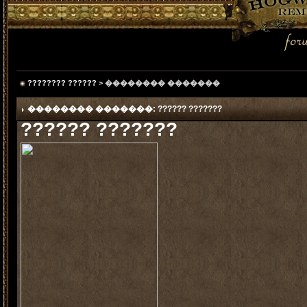
???????? ??????
> �������� �������
�������� �������: ?????? ???????
?????? ???????