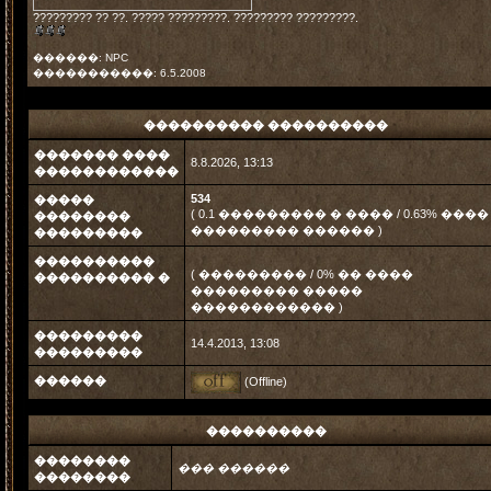
????????? ?? ??. ????? ?????????. ????????? ?????????.
������: NPC
�����������: 6.5.2008
���������� ����������
������� ����
8.8.2026, 13:13
������������
534
�����
( 0.1 ��������� � ���� / 0.63% ����
��������
��������� ������ )
���������
����������
( ��������� / 0% �� ����
���������� �
��������� �����
������������ )
���������
14.4.2013, 13:08
���������
������
(Offline)
����������
��������
��� ������
��������