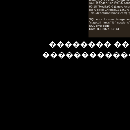
�������� ��
�����������