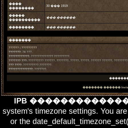
����
30 ��� 1919
��������
�����
��� ������
����������
��������
��� ������
�������
??????
|
?????????
???????:
78 ???.
????????????:
????????????? ?????????.
??????? ???:
????????? ??????, ???????, ?????, ?????. ?????? ??????, ????????
??? ????:
????????? ???????.
??????????????:
???????.
������
������� ������
Invi
IPB ������������
system's timezone settings. You are 
or the date_default_timezone_set(