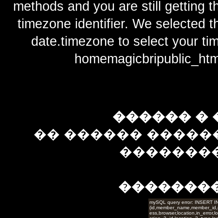
methods and you are still getting t
timezone identifier. We selected t
date.timezone to select y
homemagicbripublic_htm
������ � 
�� ������ �����
��������
�������