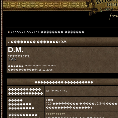
???????? ??????
> �������� �������
�������� �������: D.M.
D.M.
????????? ????.
������: ?????????? ?????????
�����������: 18.12.2006
���������� ����������
������� ����
10.8.2026, 13:17
������������
1 989
�����
( 0.3 ��������� � ���� / 2.34% ����
��������
��������� ������ )
���������
????? ?????
����������