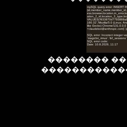
�������� ��
�����������