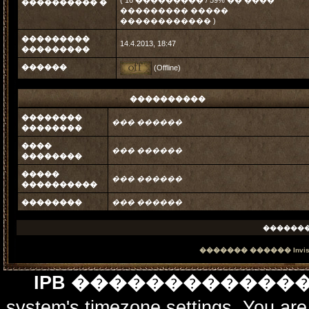
( 16 ��������� / 59% �� ����
���������� �
��������� �����
������������ )
���������
14.4.2013, 18:47
���������
������
(Offline)
����������
��������
��� ������
��������
����
��� ������
��������
�����
��� ������
����������
��������
��� ������
�������
������� ������
Invi
IPB ������������
system's timezone settings. You are 