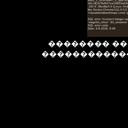
�������� ��
�����������