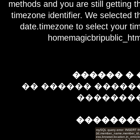
methods and you are still getting t
timezone identifier. We selected t
date.timezone to select y
homemagicbripublic_htm
������ � 
�� ������ �����
��������
�������