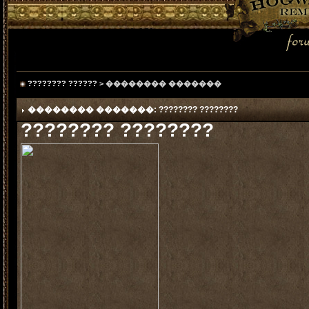
???????? ??????
> �������� �������
�������� �������: ???????? ????????
???????? ????????