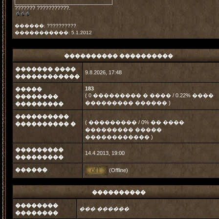
??????? ???????????.
������: ??????????
�����������: 5.1.2012
���������� ����������
������� ����
9.8.2026, 17:48
������������
183
�����
( 0 ��������� � ���� / 0.22% ����
��������
��������� ������ )
���������
����������
( ��������� / 0% �� ����
���������� �
��������� �����
������������ )
���������
14.4.2013, 19:00
���������
������
(Offline)
����������
��������
��� ������
��������