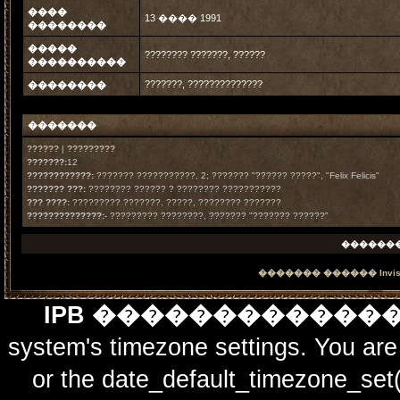
����
13 ���� 1991
��������
�����
???????? ???????, ??????
����������
???????, ??????????????
��������
�������
??????
|
?????????
???????:
12
????????????:
??????? ???????????, 2; ??????? "?????? ?????", "Felix Felicis"
??????? ???:
???????? ?????? ? ???????? ???????????
??? ????:
????????? ???????, ?????, ???????? ???????
??????????????:
- ????????? ????????, ??????? "??????? ??????"
������
������� ������
Invi
IPB ������������
system's timezone settings. You are 
or the date_default_timezone_set(