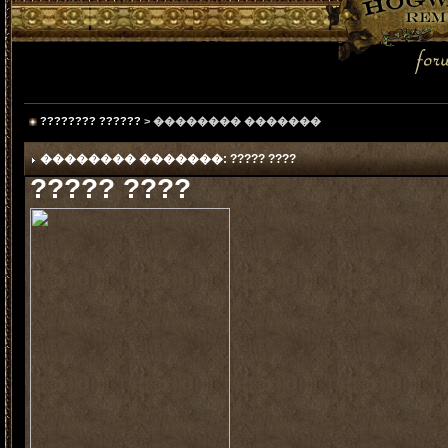
???????? ??????
> �������� �������
�������� �������: ????? ????
????? ????