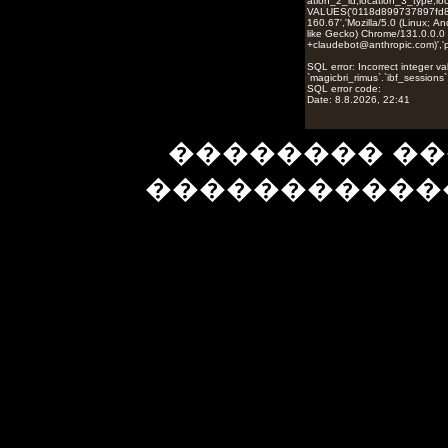
�������� ��
�����������