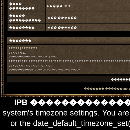
����
6 ���� 1991
��������
�����
��� ������
����������
��������
��� ������
�������
??????
|
?????????
???????:
11
????????????:
?????????, 1 ????
??????? ???:
??????????? ?? ????? ??????, ???????? ?????? ? ?????? ?????????
??? ????:
????????? ???????
??????????????:
???? ?? ?????? ??????? ?????
������
������� ������
Invi
IPB ������������
system's timezone settings. You are 
or the date_default_timezone_set(