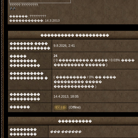
?????? ?????????.
������: ?????????
�����������: 14.3.2013
���������� ����������
������� ����
9.8.2026, 2:41
������������
24
�����
( 0 ��������� � ���� / 0.03% ����
��������
��������� ������ )
���������
����������
( ��������� / 0% �� ����
���������� �
��������� �����
������������ )
���������
14.4.2013, 18:05
���������
������
(Offline)
����������
��������
��� ������
��������