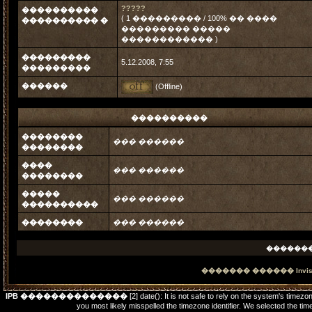
?????
����������
( 1 ��������� / 100% �� ����
���������� �
��������� �����
������������ )
���������
5.12.2008, 7:55
���������
������
(Offline)
����������
��������
��� ������
��������
����
��� ������
��������
�����
��� ������
����������
��������
��� ������
������
������� ������
Invi
IPB ��������������
[2] date(): It is not safe to rely on the system's timez
you most likely misspelled the timezone identifier. We selected t