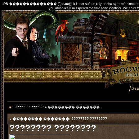
IPB ��������������
[2] date(): It is not safe to rely on the system's timez
you most likely misspelled the timezone identifier. We s
???????? ??????
> �������� �������
�������� �������: ???????? ????????
???????? ????????