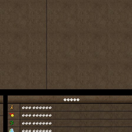
�����
��� ������
��� ������
��� ������
��� ������