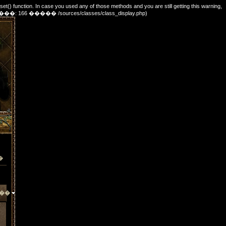
_set() function. In case you used any of those methods and you are still getting this warning,
e. (������: 166 ����� /sources/classes/class_display.php)
�
��