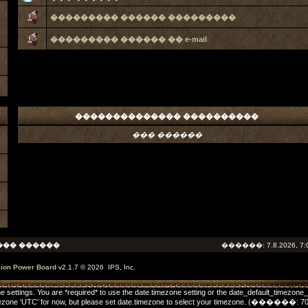
��������� ������ ���������
��������� ������ �� e-mail
�������������� ����������
��� ������
��� ������
������: 7.8.2026, 7:
sion Power Board
v2.1.7 © 2026 IPS, Inc.
one settings. You are *required* to use the date.timezone setting or the date_default_timezone
he timezone 'UTC' for now, but please set date.timezone to select your timezone. (����