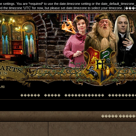
one settings. You are *required* to use the date.timezone setting or the date_default_timezone
elected the timezone 'UTC' for now, but please set date.timezone to select your timezon
������
�����
������������
��������
����� �����