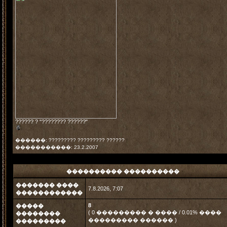
?????? ? "???????? ??????"
������: ????????? ????????? ??????
�����������: 23.2.2007
���������� ����������
������� ����
7.8.2026, 7:07
������������
8
�����
( 0 ��������� � ���� / 0.01% ����
��������
��������� ������ )
���������