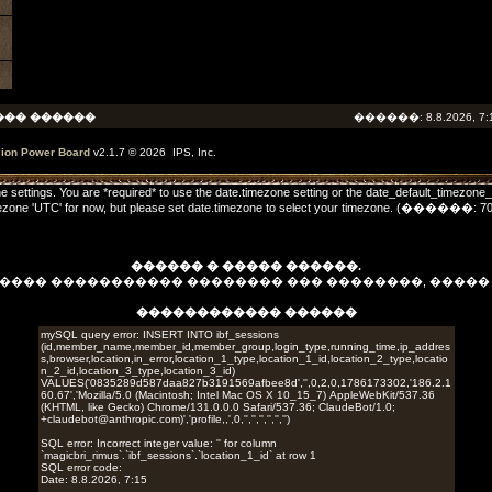
��� ������
������: 8.8.2026, 7:
sion Power Board
v2.1.7 © 2026 IPS, Inc.
one settings. You are *required* to use the date.timezone setting or the date_default_timezone
he timezone 'UTC' for now, but please set date.timezone to select your timezone. (����
������ � ����� ������.
����� ����������� �������� ��� ��������, ����
������������ ������