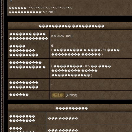
������: ????????? ????????? ??????
�����������: 5.5.2012
���������� ����������
������� ����
8.8.2026, 10:15
������������
0
�����
( ��������� � ���� / % ����
��������
��������� ������ )
���������
����������
( ��������� / 0% �� ����
���������� �
��������� �����
������������ )
���������
--
���������
������
(Offline)
����������
��������
��� ������
��������
����
��� ������