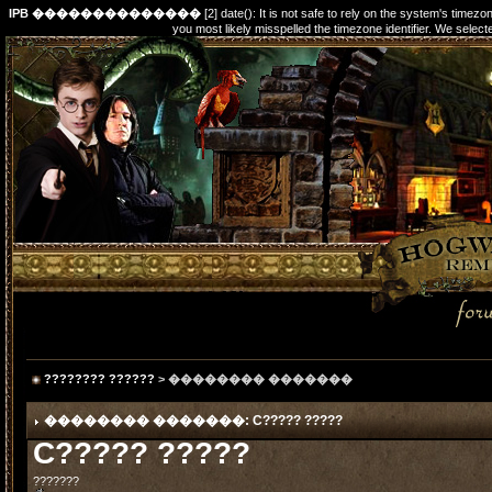
IPB ��������������
[2] date(): It is not safe to rely on the system's timez
you most likely misspelled the timezone identifier. We s
???????? ??????
> �������� �������
�������� �������: C????? ?????
C????? ?????
???????