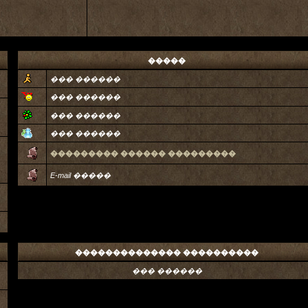
�����
��� ������
��� ������
��� ������
��� ������
��������� ������ ���������
E-mail �����
�������������� ����������
��� ������