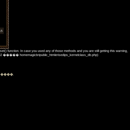
15
_set() function. In case you used any of those methods and you are still getting this warning,
��: 702 ����� homemagicbripublic_htmlerisedips_kernelclass_db.php)
�
����
.