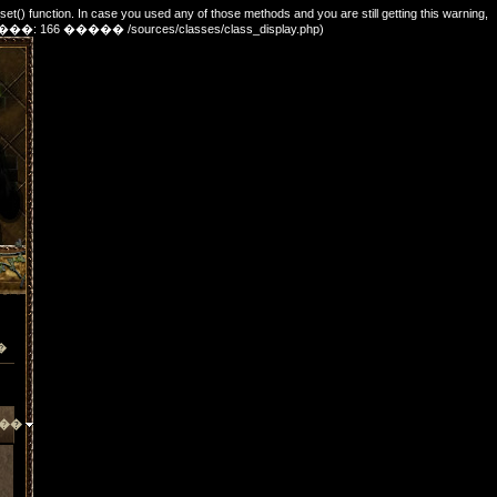
_set() function. In case you used any of those methods and you are still getting this warning,
e. (������: 166 ����� /sources/classes/class_display.php)
�
��