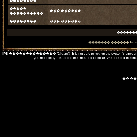
��������
�����
��� ������
����������
��������
��� ������
������
������� ������
Invi
IPB ��������������
[2] date(): It is not safe to rely on the system's timez
you most likely misspelled the timezone identifier. We selected t
�� �