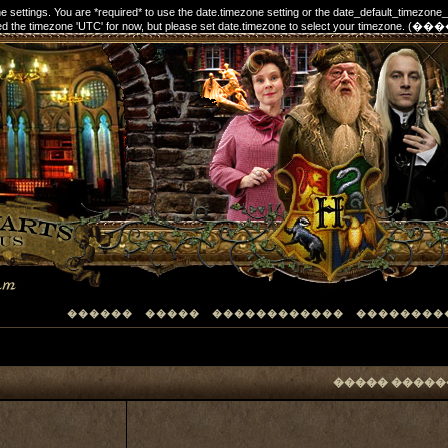
one settings. You are *required* to use the date.timezone setting or the date_default_timezone
elected the timezone 'UTC' for now, but please set date.timezone to select your timezon
������
�����
������������
��������
����� �����