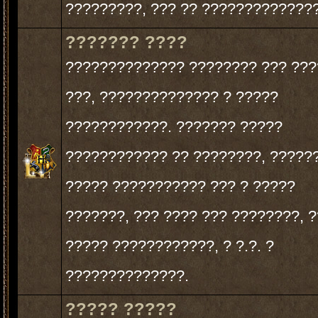
?????????, ??? ?? ??????????????
??????? ????
?????????????? ???????? ??? ??
???, ?????????????? ? ?????
????????????. ??????? ?????
???????????? ?? ????????, ?????
????? ??????????? ??? ? ?????
???????, ??? ???? ??? ????????, ?
????? ????????????, ? ?.?. ?
??????????????.
????? ?????