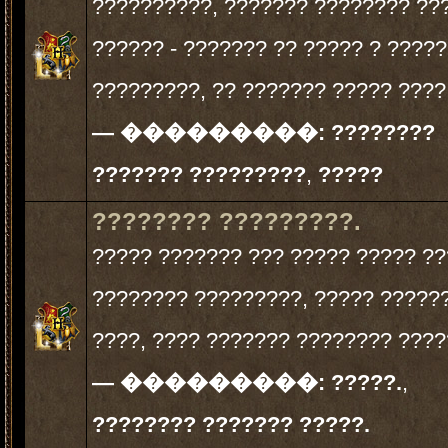
??????????, ??????? ???????? ??
?????? - ??????? ?? ????? ? ?????
?????????, ?? ??????? ????? ????.
— ���������:
????????
??????? ?????????
,
?????
???????? ?????????.
????? ??????? ??? ????? ????? ?
???????? ?????????, ????? ?????
????, ???? ??????? ???????? ?????
— ���������:
?????.
,
???????? ??????? ?????.