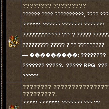
???????? ?????????
?????? ???? ??????????, ???? ???
??????, ?????? ??????? ???????.
????????????? ??? ? ????? ??????
????????? ????? ? ?? ?????????
— ���������:
????????
??????? ?????.
,
????? RPG
,
???
?????.
???????? ???????????????
?????????.
????? ???????, ??????? ??? ??