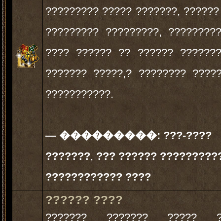
????????? ????? ???????, ??????
????????? ?????????, ????????
???? ?????? ?? ?????? ??????
??????? ?????,? ???????? ????
???????????.
— ���������:
???-????
???????
,
??? ?????? ?????????
???????????? ????
?????? ????
??????? ??????? ????? ?