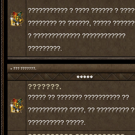
??????????? ? ???? ?????? ? ????
???????? ?? ??????, ????? ?????
? ????????????? ????????????
?????????.
??? ???????.
�����
???????.
????? ?? ??????? ?????????? ??
??????????? ????, ?? ????????? ?
?????????? ?????.