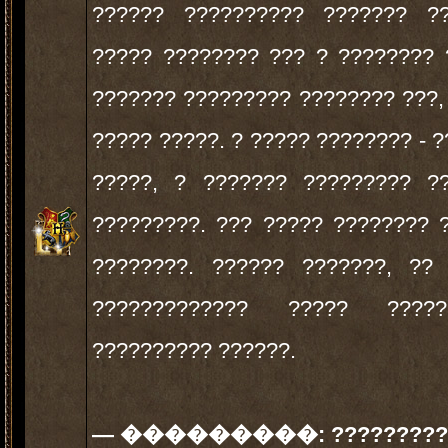
?????? ?????????? ??????? ??
????? ???????? ??? ? ???????? 
??????? ????????? ???????? ???,
????? ?????. ? ????? ???????? - ?
?????, ? ??????? ????????? ?
?????????. ??? ????? ???????? 
????????. ?????? ???????, ??
????????????? ????? ???
?????????? ??????.
— ���������:
?????????