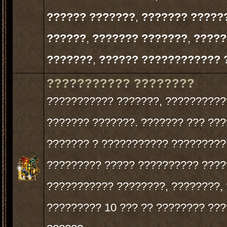
?????? ???????
,
??????? ?????
??????
,
??????? ???????
,
?????
???????
,
?????? ???????????? 
??????????? ????????
??????????? ???????, ??????????
??????? ???????. ??????? ??? ??
??????? ? ??????????? ?????????.
????????? ????? ?????????? ????
??????????? ????????, ????????,
????????? 10 ??? ?? ???????? ??