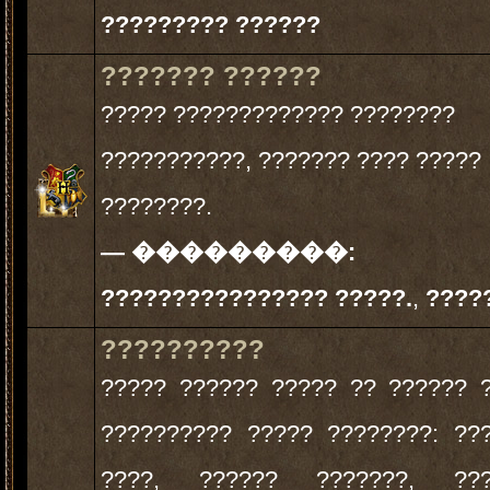
????????? ??????
??????? ??????
????? ????????????? ????????
???????????, ??????? ???? ?????
????????.
— ���������:
???????????????? ?????.
,
????
??????????
????? ?????? ????? ?? ?????? 
?????????? ????? ????????: ??
????, ?????? ???????, ???