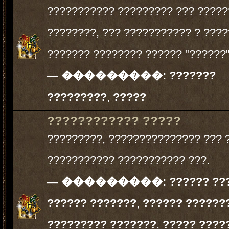
??????????? ????????? ??? ????
????????, ??? ??????????? ? ???
??????? ???????? ?????? "??????"
— ���������:
???????
?????????
,
?????
???????????? ?????
?????????, ??????????????? ??? 
??????????? ??????????? ???.
— ���������:
?????? ??
?????? ???????
,
?????? ??????
????????? ???????
,
????? ????