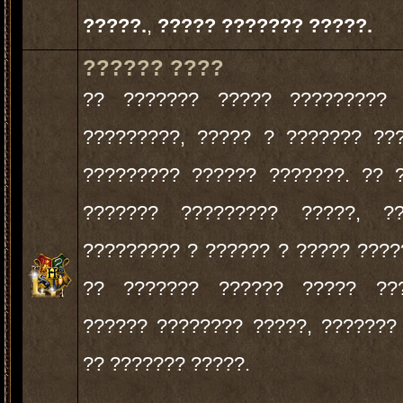
?????.
,
????? ??????? ?????.
?????? ????
?? ??????? ????? ????????? 
?????????, ????? ? ??????? ??
????????? ?????? ???????. ?? 
??????? ????????? ?????, ?
????????? ? ?????? ? ????? ????
?? ??????? ?????? ????? ??
?????? ???????? ?????, ???????
?? ??????? ?????.