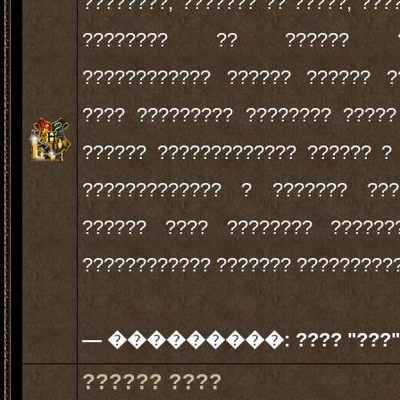
????????, ??????? ?? ?????, ???
???????? ?? ?????? ??
???????????? ?????? ?????? ?
???? ????????? ???????? ?????
?????? ????????????? ?????? ?
????????????? ? ??????? ???
?????? ???? ???????? ??????
???????????? ??????? ??????????
— ���������:
???? "???"
?????? ????