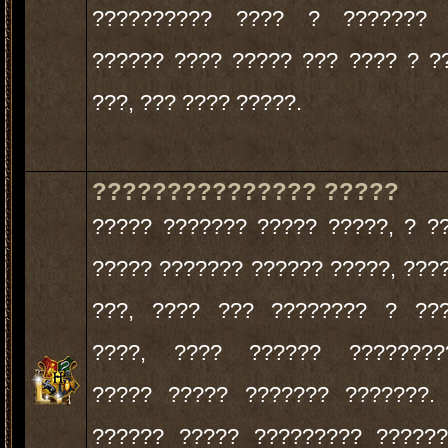
?????????? ???? ? ??????? 
?????? ???? ????? ??? ???? ? ?
???, ??? ???? ?????.
??????????????? ?????
????? ??????? ????? ?????, ? ?
????? ??????? ?????? ?????, ???
???, ???? ??? ???????? ? ???
????, ???? ?????? ?????????
????? ????? ??????? ???????.
?????? ????? ????????? ?????