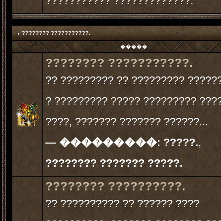
??????????? ?????????????.
???????? ???????????.
�����
???????? ???????????.
?? ????????? ?? ????????? ?????
? ????????? ????? ????????? ???
????, ??????? ??????? ??????...
— ���������:
?????.
,
???????? ??????? ?????.
???????? ??????????.
?? ?????????? ?? ?????? ????