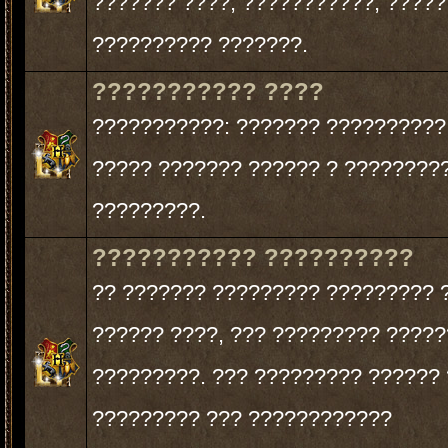
??????? ????, ???????????, ?????
?????????? ???????.
??????????? ????
???????????: ??????? ??????????
????? ??????? ?????? ? ????????
?????????.
??????????? ??????????
?? ??????? ????????? ????????? 
?????? ????, ??? ????????? ?????
?????????. ??? ????????? ?????? 
????????? ??? ????????????