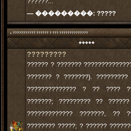
??????...
— ���������:
?????
??????????? ?????? ? ??? ??????????????
�����
?????????
?????? ? ??????? ?????????????
??????? ? ???????). ?????????
?????????????? ? ?? ???? ?
???????; ????????? ?? ?????
????????????? ???????, ?? 
???????? ?????; ? ?????? ?????