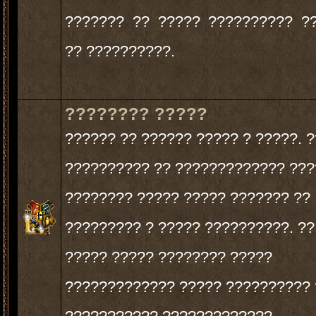
??????? ?? ????? ?????????? ?
?? ??????????.
???????? ?????
?????? ?? ?????? ????? ? ?????. 
?????????? ?? ????????????? ??
???????? ????? ????? ??????? ??
????????? ? ????? ??????????. ??
????? ????? ???????? ?????
????????????? ????? ?????????? 