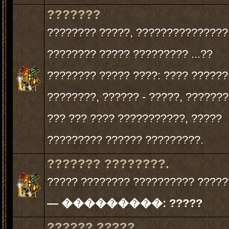
???????
???????? ?????, ???????????????
???????? ????? ????????? ...??
???????? ????? ????: ???? ??????
????????, ?????? - ?????, ???????
??? ??? ???? ???????????, ?????
????????? ?????? ?????????.
??????? ????????.
????? ???????? ?????????? ?????
— ���������:
?????
?????? ?????