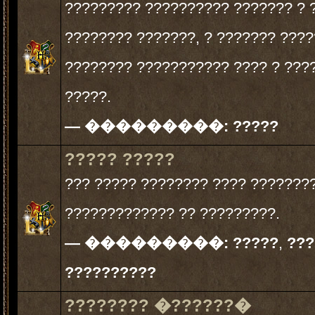
????????? ?????????? ??????? ? 
???????? ???????, ? ??????? ???
???????? ??????????? ???? ? ???
?????.
— ���������:
?????
????? ?????
??? ????? ???????? ???? ????????
????????????? ?? ?????????.
— ���������:
?????
,
???
??????????
???????? �??????�