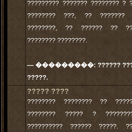
????????? ??????? ???????? ? 
???????? ???, ?? ??????? 
????????, ?? ?????? ?? ??
???????? ????????.
— ���������:
?????? ??
?????.
????? ????
???????? ???????? ?? ?????
???????? ????? ? ??????
?????????? ?????? ?????. ??