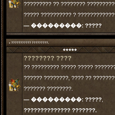
????????? ?? ???????? ?????????
????? ?????????? ? ????????????
— ���������:
?????
??????????? ?????????.
�����
???????? ????
?? ????????? ????? ????? ??????
?????? ????????, ???? ?? ???????
??????? ????????.
— ���������:
?????
,
?????????????? ???????.