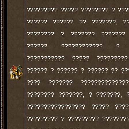
????????? ????? ???????? ? ???
?????? ?????? ?? ???????, ??
???????? ? ??????? ??????? 
?????? ???????????? ? 
??????????? ????? ?????????
?????? ? ?????? ? ?????? ?? ??
???? ??????? ?????????????
???????? ???????, ? ???????, 
????????????????? ????? ????
????????? ? ????????? ???????