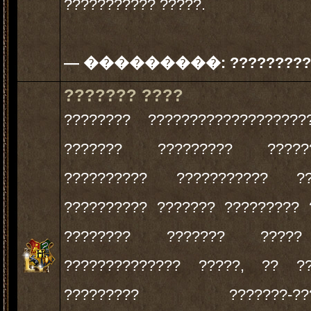
??????????? ?????.
— ���������:
?????????
??????? ????
???????? ??????????????????
??????? ????????? ??????
?????????? ??????????? ??
?????????? ??????? ????????? 
???????? ??????? ????
?????????????? ?????, ?? ??
????????? ???????-????