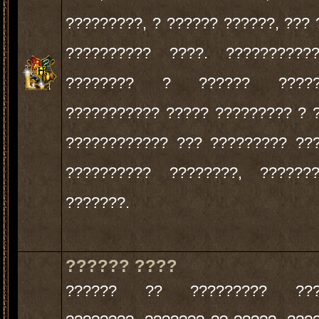
?????????, ? ?????? ??????, ??? 
?????????? ????. ??????????
???????? ? ?????? ?????
??????????? ????? ????????? ? 
???????????? ??? ????????? ??
?????????? ????????, ??????
???????.
?????? ????
?????? ?? ????????? ???