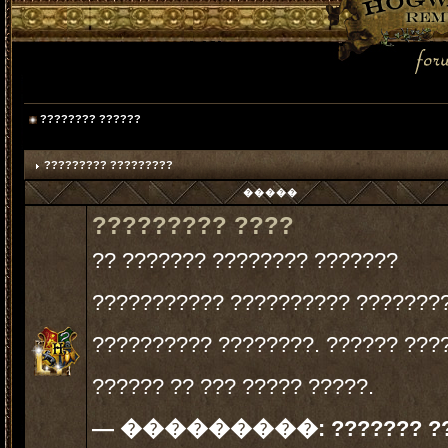
???????? ??????
????????? ?????????
�����
????????? ????
?? ??????? ???????? ???????
??????????? ?????????? ????????
?????????? ????????. ?????? ???
?????? ?? ??? ????? ?????.
— ���������:
??????? ?