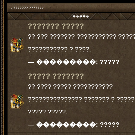
??????? ???????
�����
??????? ?????
?? ??? ??????? ??????????? ????
??????????? ? ????.
— ���������:
?????
????? ???????
?? ???? ????? ???????????
??????????????? ??????? ? ?????
????? ?????.
— ���������:
?????