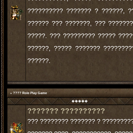
?????????? ??????? ? ??????, ?
?????? ??? ???????, ??? ??????
?????. ??? ????????? ????? ???
??????, ????? ??????? ????????
??????.
???? Role Play Game
�����
??????? ??????????
??? ???????? ??????? ? ????????