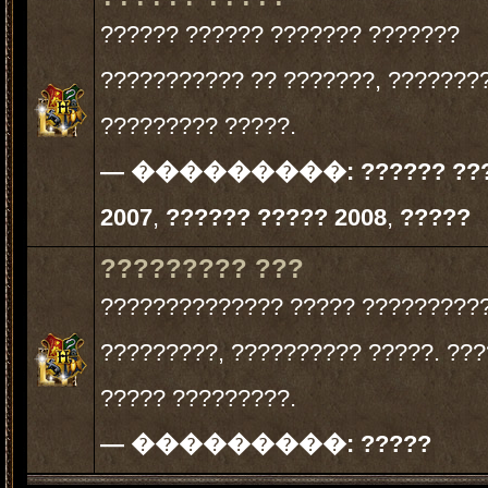
?????? ?????? ??????? ???????
??????????? ?? ???????, ???????
????????? ?????.
— ���������:
?????? ??
2007
,
?????? ????? 2008
,
?????
????????? ???
?????????????? ????? ?????????
?????????, ?????????? ?????. ???
????? ?????????.
— ���������:
?????