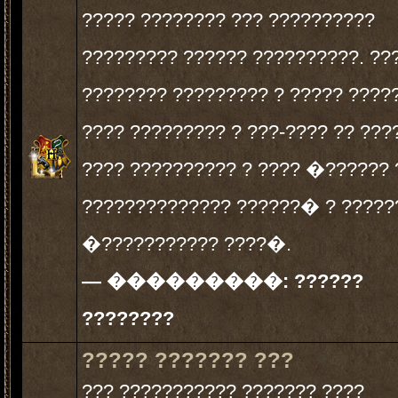
????? ???????? ??? ??????????
????????? ?????? ??????????. ??
???????? ????????? ? ????? ????
???? ????????? ? ???-???? ?? ???
???? ?????????? ? ???? �?????? 
?????????????? ??????� ? ?????
�??????????? ????�.
— ���������:
??????
????????
????? ??????? ???
??? ??????????? ??????? ????