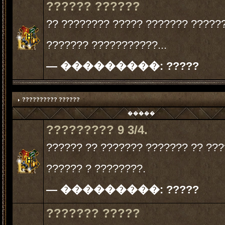
?????? ??????
?? ???????? ????? ??????? ?????
??????? ???????????...
— ���������:
?????
?????????? ??????
�����
????????? 9 3/4.
?????? ?? ??????? ??????? ?? ??
?????? ? ????????.
— ���������:
?????
??????? ?????