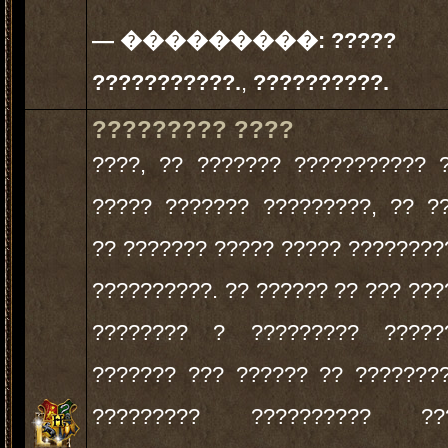
— ���������:
?????
???????????.
,
??????????.
????????? ????
????, ?? ??????? ??????????? 
????? ??????? ?????????, ?? ?
?? ??????? ????? ????? ????????
??????????. ?? ?????? ?? ??? ???
???????? ? ????????? ?????
??????? ??? ?????? ?? ???????
????????? ?????????? ???