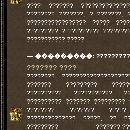
???? ??????? ?????????????
???????? ???????, ? ???????, 
????????????????? ????? ????
????????? ? ????????? ???????
??????????? ?????.
— ���������:
?????????
??????? ????
???????? ??????????????????
??????? ????????? ??????
?????????? ??????????? ??
?????????? ??????? ????????? 
???????? ??????? ????
?????????????? ?????, ?? ??
????????? ???????-????