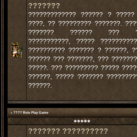
???????
????????????? ?????? ? ?????
????, ?? ????????? ???????. ??
??????? ?????? ??? ??
???????????, ????? ?????????
?????????? ??????? ? ??????, ?
?????? ??? ???????, ??? ??????
?????. ??? ????????? ????? ???
??????, ????? ??????? ????????
??????.
???? Role Play Game
�����
??????? ??????????