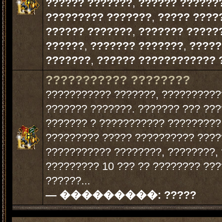
?????? ???????
,
?????? ??????
????????? ???????
,
????? ????
?????? ???????
,
??????? ?????
??????
,
??????? ???????
,
?????
???????
,
?????? ???????????? 
??????????? ????????
??????????? ???????, ??????????
??????? ???????. ??????? ??? ??
??????? ? ??????????? ?????????.
????????? ????? ?????????? ????
??????????? ????????, ????????,
????????? 10 ??? ?? ???????? ??
??????...
— ���������:
?????