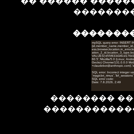
�� ������ �����
��������
�������
�������� ��
�����������