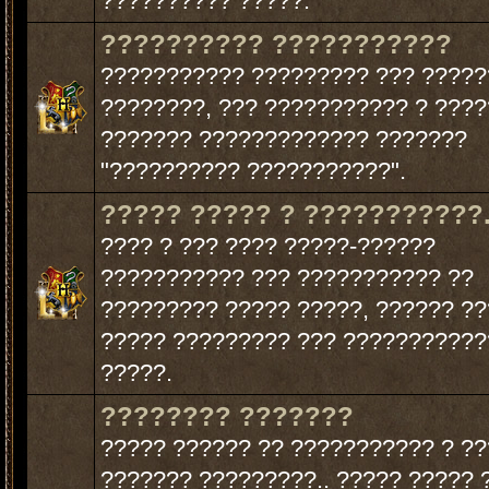
?????????? ?????.
?????????? ???????????
??????????? ????????? ??? ????
????????, ??? ??????????? ? ???
??????? ????????????? ???????
"?????????? ???????????".
????? ????? ? ???????????
???? ? ??? ???? ?????-??????
??????????? ??? ??????????? ??
????????? ????? ?????, ?????? ?
????? ????????? ??? ???????????
?????.
???????? ???????
????? ?????? ?? ??????????? ? ??
??????? ?????????.. ????? ????? 