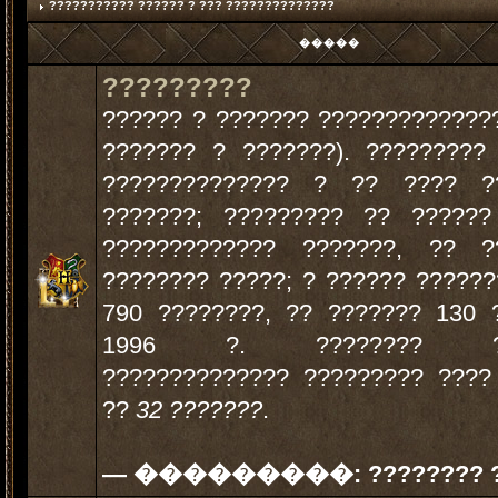
??????????? ?????? ? ??? ??????????????
�����
?????????
?????? ? ??????? ?????????????
??????? ? ???????). ?????????
?????????????? ? ?? ???? ?
???????; ????????? ?? ?????
????????????? ???????, ?? 
???????? ?????; ? ?????? ?????
790 ????????, ?? ??????? 130 
1996 ?. ???????? ???
?????????????? ????????? ????
??
32 ???????
.
— ���������:
???????? 