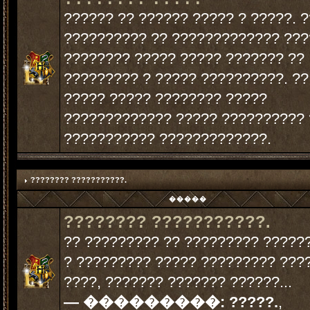
?????? ?? ?????? ????? ? ?????. 
?????????? ?? ????????????? ??
???????? ????? ????? ??????? ??
????????? ? ????? ??????????. ??
????? ????? ???????? ?????
????????????? ????? ?????????? 
??????????? ?????????????.
???????? ???????????.
�����
???????? ???????????.
?? ????????? ?? ????????? ?????
? ????????? ????? ????????? ???
????, ??????? ??????? ??????...
— ���������:
?????.
,