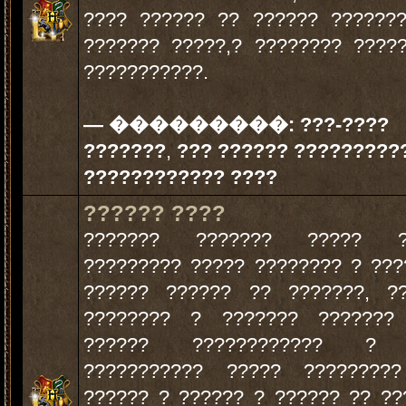
???? ?????? ?? ?????? ??????
??????? ?????,? ???????? ????
???????????.
— ���������:
???-????
???????
,
??? ?????? ?????????
???????????? ????
?????? ????
??????? ??????? ????? ?
????????? ????? ???????? ? ???
?????? ?????? ?? ???????, ??
???????? ? ??????? ??????? 
?????? ???????????? ? 
??????????? ????? ?????????
?????? ? ?????? ? ?????? ?? ??