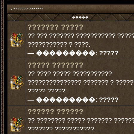
??????? ???????
�����
??????? ?????
?? ??? ??????? ??????????? ????
??????????? ? ????.
— ���������:
?????
????? ???????
?? ???? ????? ???????????
??????????????? ??????? ? ?????
????? ?????.
— ���������:
?????
?????? ??????
?? ???????? ????? ??????? ?????
??????? ???????????...