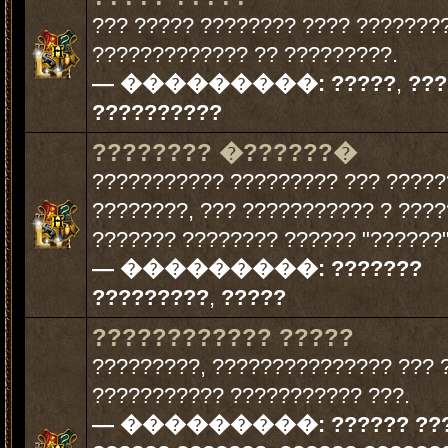
??? ????? ???????? ???? ????????
????????????? ?? ?????????.
— ���������:
?????
,
???
??????????
???????? �??????�
??????????? ????????? ??? ????
????????, ??? ??????????? ? ???
??????? ???????? ?????? "??????"
— ���������:
???????
?????????
,
?????
???????????? ?????
?????????, ??????????????? ??? 
??????????? ??????????? ???.
— ���������:
?????? ??