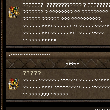
???????, ???????????? ? ???????
??????? ? ???????? ?? ?????????.
?????? ?????? ??? ??????????,
?????????? ??????, ? ????? ??? ?
????????? ????????.. ???? ????
???????????!
??????? ????????? ??????
�����
?????
????? ??????? ???? ? ????? ? ???
??????????. ??????? ? ??? ??????
????????? ??????!