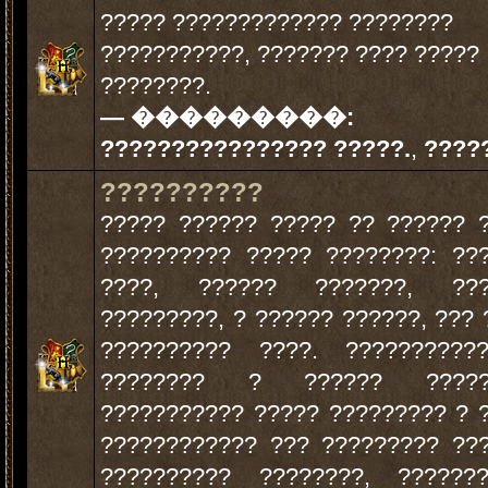
????? ????????????? ????????
???????????, ??????? ???? ?????
????????.
— ���������:
???????????????? ?????.
,
????
??????????
????? ?????? ????? ?? ?????? 
?????????? ????? ????????: ??
????, ?????? ???????, ???
?????????, ? ?????? ??????, ??? 
?????????? ????. ??????????
???????? ? ?????? ?????
??????????? ????? ????????? ? 
???????????? ??? ????????? ??
?????????? ????????, ??????