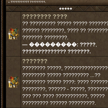
??????????? ?????????.
�����
???????? ????
?? ????????? ????? ????? ??????
?????? ????????, ???? ?? ???????
??????? ????????.
— ���������:
?????
,
?????????????? ???????.
???????
???????? ?????, ???????????????
???????? ????? ????????? ...??
???????? ????? ????: ???? ??????
????????, ?????? - ?????, ???????
??? ??? ???? ???????????, ?????
????????? ?????? ?????????.