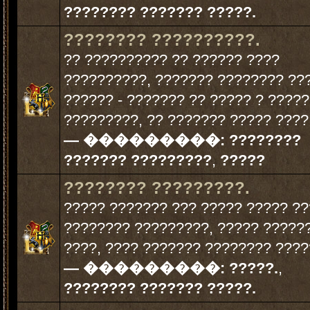
???????? ??????? ?????.
???????? ??????????.
?? ?????????? ?? ?????? ????
??????????, ??????? ???????? ??
?????? - ??????? ?? ????? ? ?????
?????????, ?? ??????? ????? ????.
— ���������:
????????
??????? ?????????
,
?????
???????? ?????????.
????? ??????? ??? ????? ????? ?
???????? ?????????, ????? ?????
????, ???? ??????? ???????? ?????
— ���������:
?????.
,
???????? ??????? ?????.