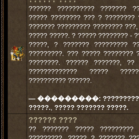
?????? ?????????? ??????? ??
????? ???????? ??? ? ???????? 
??????? ????????? ???????? ???,
????? ?????. ? ????? ???????? - ?
?????, ? ??????? ????????? ?
?????????. ??? ????? ???????? 
????????. ?????? ???????, ??
????????????? ????? ???
?????????? ??????.
— ���������:
?????????
?????.
,
????? ??????? ?????.
?????? ????
?? ??????? ????? ????????? 
?????????, ????? ? ??????? ??