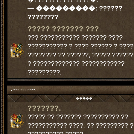
— ���������:
??????
????????
????? ??????? ???
??? ??????????? ??????? ????
??????????? ? ???? ?????? ? ????
???????? ?? ??????, ????? ?????
? ????????????? ????????????
?????????.
??? ???????.
�����
???????.
????? ?? ??????? ?????????? ??
??????????? ????, ?? ????????? ?