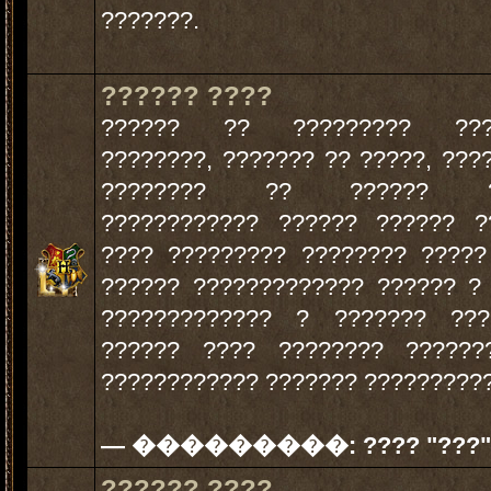
???????.
?????? ????
?????? ?? ????????? ???
????????, ??????? ?? ?????, ???
???????? ?? ?????? ??
???????????? ?????? ?????? ?
???? ????????? ???????? ?????
?????? ????????????? ?????? ?
????????????? ? ??????? ???
?????? ???? ???????? ??????
???????????? ??????? ??????????
— ���������:
???? "???"
?????? ????