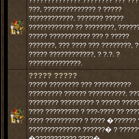
?????????????? ???????? ??? ??
???, ?????????????? ? ?????
????????????. ??????? ?????
???????????? ?? ????????, ?????
????? ??????????? ??? ? ?????
???????, ??? ???? ??? ????????, ?
????? ????????????, ? ?.?. ?
??????????????.
????? ?????
????? ???????? ??? ??????????
????????? ?????? ??????????. ??
???????? ????????? ? ????? ????
???? ????????? ? ???-???? ?? ???
???? ?????????? ? ???? �?????? 
?????????????? ??????� ? ?????
�??????????? ????�.