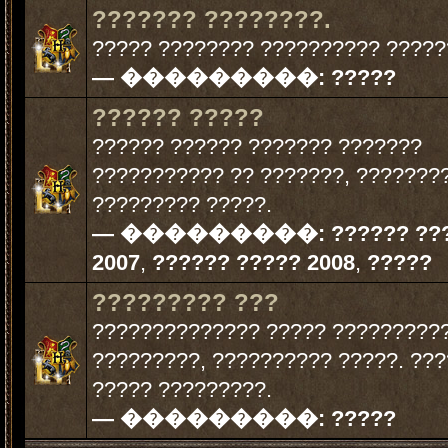
??????? ????????.
????? ???????? ?????????? ?????
— ���������:
?????
?????? ?????
?????? ?????? ??????? ???????
??????????? ?? ???????, ???????
????????? ?????.
— ���������:
?????? ??
2007
,
?????? ????? 2008
,
?????
????????? ???
?????????????? ????? ?????????
?????????, ?????????? ?????. ???
????? ?????????.
— ���������:
?????