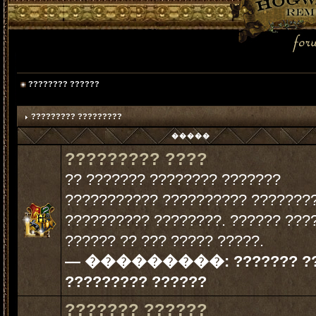
???????? ??????
????????? ?????????
�����
????????? ????
?? ??????? ???????? ???????
??????????? ?????????? ????????
?????????? ????????. ?????? ???
?????? ?? ??? ????? ?????.
— ���������:
??????? ?
????????? ??????
??????? ??????