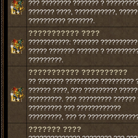
??? ???????? ??????? ? ????????
??????? ????, ???????????, ?????
?????????? ???????.
??????????? ????
???????????: ??????? ??????????
????? ??????? ?????? ? ????????
?????????.
??????????? ??????????
?? ??????? ????????? ????????? 
?????? ????, ??? ????????? ?????
?????????. ??? ????????? ?????? 
????????? ??? ????????????
?????????, ??? ?? ??????????????
??????? ????