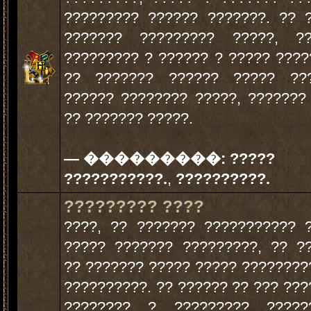
????????? ?????? ???????. ?? 
??????? ????????? ?????, ?
????????? ? ?????? ? ????? ????
?? ??????? ?????? ????? ??
?????? ???????? ?????, ???????
?? ??????? ?????.
— ���������:
?????
???????????.
,
??????????.
????????? ????
????, ?? ??????? ??????????? 
????? ??????? ?????????, ?? ?
?? ??????? ????? ????? ????????
??????????. ?? ?????? ?? ??? ???
???????? ? ????????? ?????