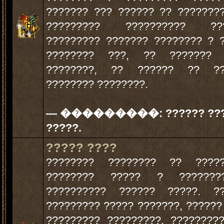
??????? ??? ?????? ?? ???????
????????? ?????????? ???
????????? ??????? ???????? ? 
???????? ???, ?? ??????? 
????????, ?? ?????? ?? ??
???????? ????????.
— ���������:
?????? ??
?????.
????? ????
???????? ???????? ?? ?????
???????? ????? ? ??????
?????????? ?????? ?????. ??
????????? ????? ???????, ??????
????????? ?????????, ????????