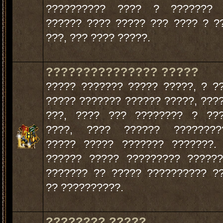
?????????? ???? ? ??????? 
?????? ???? ????? ??? ???? ? ?
???, ??? ???? ?????.
??????????????? ?????
????? ??????? ????? ?????, ? ?
????? ??????? ?????? ?????, ???
???, ???? ??? ???????? ? ???
????, ???? ?????? ?????????
????? ????? ??????? ???????.
?????? ????? ????????? ?????
??????? ?? ????? ?????????? ?
?? ??????????.
???????? ?????