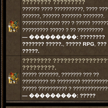
???????? ?????????
?????? ???? ??????????, ???? ???
??????, ?????? ??????? ???????.
????????????? ??? ? ????? ??????
????????? ????? ? ?? ?????????
— ���������:
????????
??????? ?????.
,
????? RPG
,
???
?????.
???????? ???????????????
?????????.
????? ???????, ??????? ??? ??
????????? ?? ???????? ?????????
????? ?????????? ? ????????????
— ���������:
?????