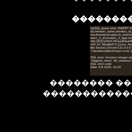
�������
�������� ��
�����������