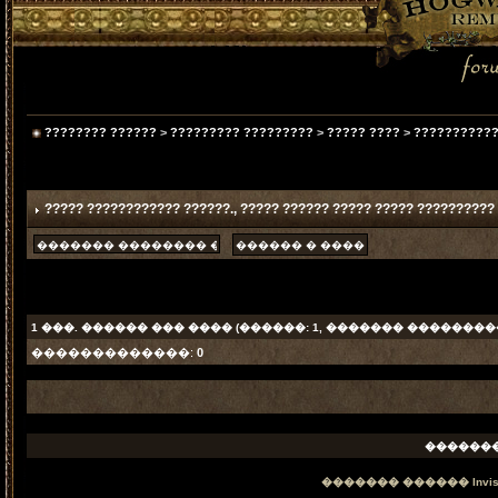
???????? ??????
>
????????? ?????????
>
????? ????
>
???????????
????? ???????????? ??????.
, ????? ?????? ????? ????? ??????????
1
���. ������ ��� ���� (������: 1, ������� ���������
�������������:
0
������
������� ������
Invi