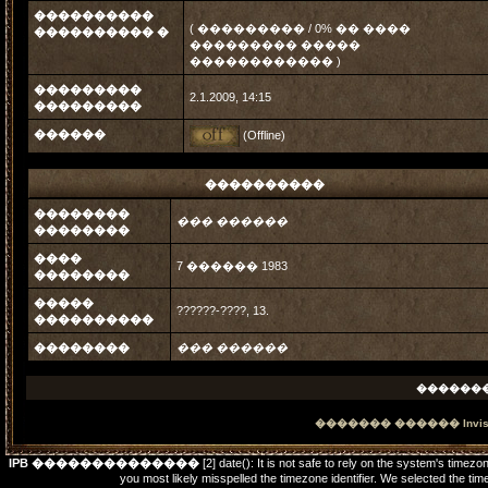
����������
( ��������� / 0% �� ����
���������� �
��������� �����
������������ )
���������
2.1.2009, 14:15
���������
������
(Offline)
����������
��������
��� ������
��������
����
7 ������ 1983
��������
�����
??????-????, 13.
����������
��������
��� ������
������
������� ������
Invi
IPB ��������������
[2] date(): It is not safe to rely on the system's timez
you most likely misspelled the timezone identifier. We selected t