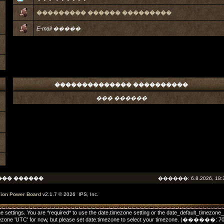
��������� ������ ���������
E-mail �����
�������������� ����������
��� ������
��� ������
������: 6.8.2026, 18:
sion Power Board
v2.1.7 © 2026 IPS, Inc.
one settings. You are *required* to use the date.timezone setting or the date_default_timezone
he timezone 'UTC' for now, but please set date.timezone to select your timezone. (����