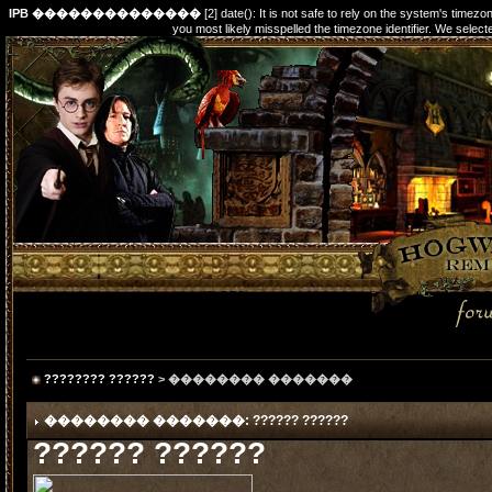
IPB ��������������
[2] date(): It is not safe to rely on the system's timez
you most likely misspelled the timezone identifier. We s
???????? ??????
> �������� �������
�������� �������: ?????? ??????
?????? ??????