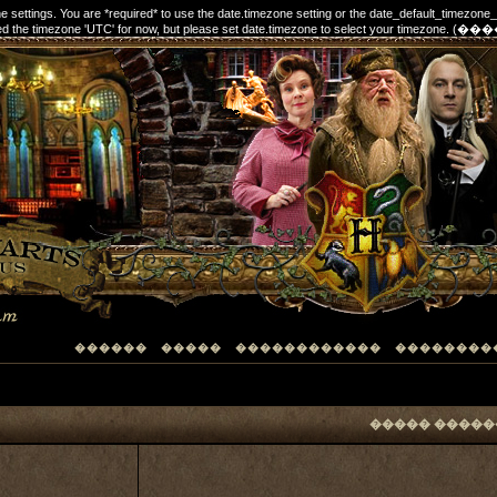
one settings. You are *required* to use the date.timezone setting or the date_default_timezone
elected the timezone 'UTC' for now, but please set date.timezone to select your timezon
������
�����
������������
��������
����� �����