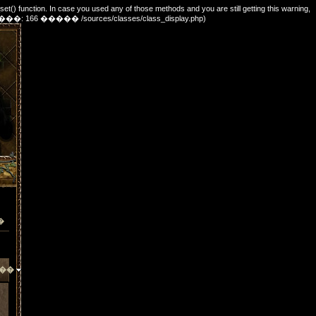
_set() function. In case you used any of those methods and you are still getting this warning,
e. (������: 166 ����� /sources/classes/class_display.php)
�
��