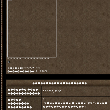
?????????? ???????????? ?????.
������: ??????? ????
�����������: 11.5.2008
���������� ����������
������� ����
6.8.2026, 21:33
������������
4
�����
( 0 ��������� � ���� / 0.00% ����
��������
��������� ������ )
���������