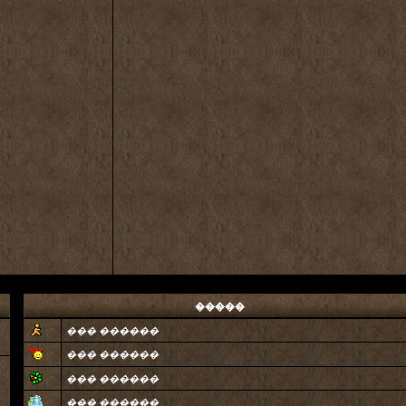
�����
��� ������
��� ������
��� ������
��� ������