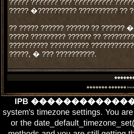
????? ??????? ??? ?????????? ??????
????? �?????????? ?????????? ?? 
?? ????? ?????? ?????? ?? ?????? 
????? ????????? ?????? ?? ????????
?????????? ?????????? ????????????
?????, � ??? ??????????.
������
������� ������
Invi
IPB ������������
system's timezone settings. You are 
or the date_default_timezone_set(
methods and you are still getting t