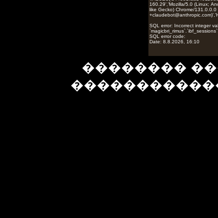
�������� ��
�����������