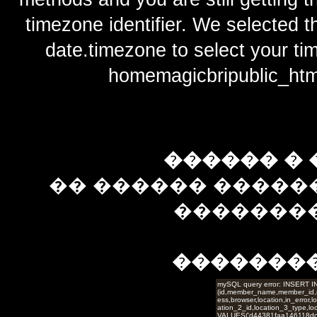
timezone identifier. We selected t
date.timezone to select y
homemagicbripublic_htm
������ � 
�� ������ �����
��������
�������