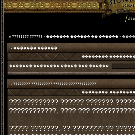
???????? ??????
>
������� ������ �� ������
> ���
������� ������
�������� ���������
������� �������� ����� ��� ������
???????? ?????????? ??????? ?????????????
�������� ���������
??? ????????? ?????? ??????? ?????
????????????, ???? ??? ??????????? 
????? ???????, ?? ???????? ?? ????