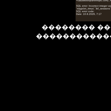
�������� ��
�����������