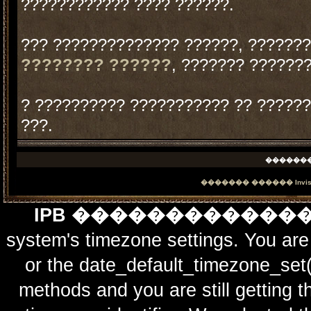
???????????? ???? ??????.
??? ?????????????? ??????, ??????
???????? ??????
, ??????? ??????
? ?????????? ??????????? ?? ??????
???.
������
������� ������
Invi
IPB ������������
system's timezone settings. You are 
or the date_default_timezone_set(
methods and you are still getting t