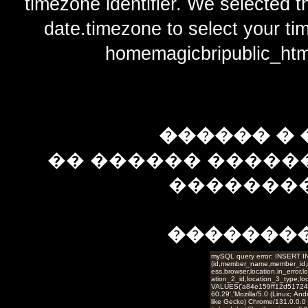
timezone identifier. We selected t
date.timezone to select y
homemagicbripublic_htm
������ � 
�� ������ �����
��������
�������