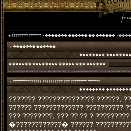
???????? ??????
>
������� ������ �� ������
> ���
������� ������
�������� ���������
������� �������� ����� ��� ������
?????????????? ?????????? ??? ???????? ??????
�������� ���������
??????? ??????????????? ??????, ??
?????? ????????????? ?????????? ?
??? ????????, ??? ?? ?? ? ????????? 
�????????????� ?????? ??????????. 