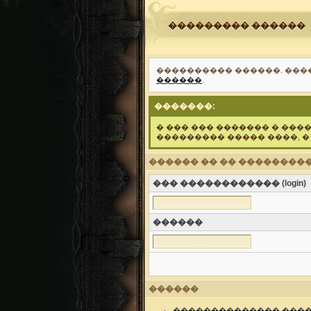
��������� ������
���������� ������. ���
������
.
�������:
� ��� ��� ������� � ���
��������� ����� ����, �
������ �� �� ���������
��� ������������ (login)
������
������
�������������� ����