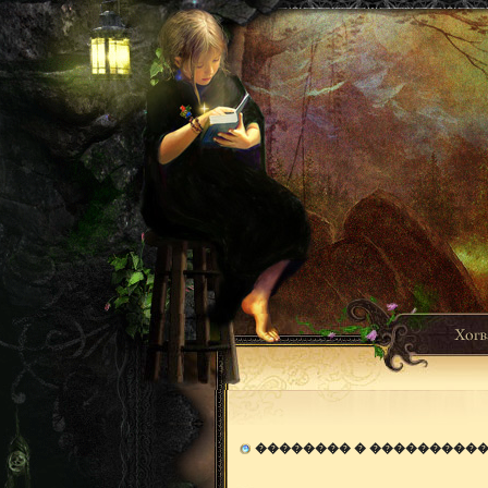
�������� � ���������