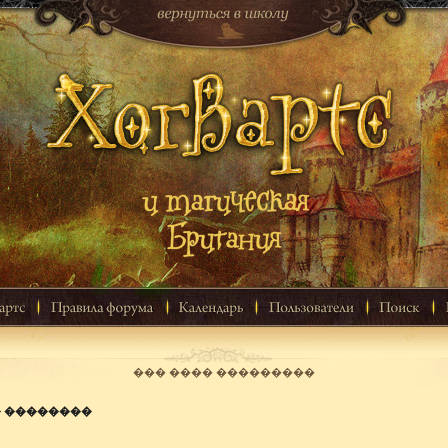
��� ���� ���������
� ��������