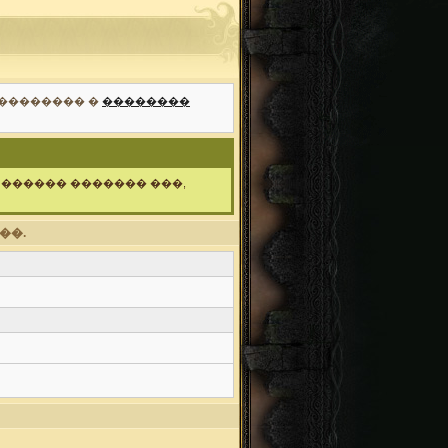
��������� �
��������
 ������ ������� ���,
��.