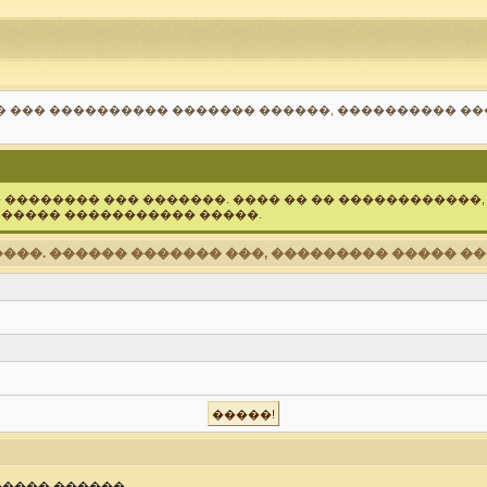
� ��� ���������� ������� ������, ���������� �
� �������� ��� �������. ���� �� �� ������������,
 ����� ����������� �����.
���. ������ ������� ���, ��������� ����� ��
���� ������