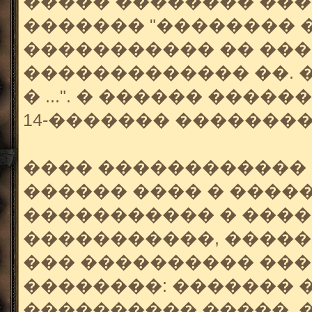
����� �������� ��
������� "�������� 
����������� �� ���
������������� ��. �
� ...". � ������ ���
14-������� ��������
���� ������������
������ ���� � �����
����������� � ���
�����������, �����
��� ���������� ��
��������: ������� 
���������� �����, 