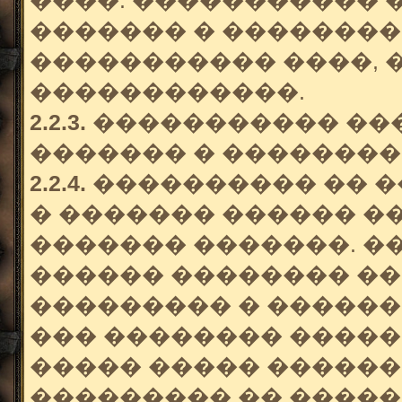
����. ����������� 
������� � ��������
����������� ����, 
������������.
2.2.3.
����������� ���
������� � ��������
2.2.4.
���������� �� �
� ������� ������ �
������� �������. �
������ �������� �
��������� � �����
��� �������� �����
����� ����� �����
��������� �� �����