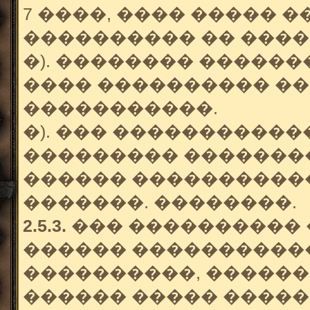
7 ����, ���� �����
���������� �� ����
�). �������� �����
���� ���������� �� 
�����������.
�). ��� ����������
��������� ��������
������ ����������
�������. ��������.
2.5.3.
��� ���������� 
������ �����������
����������, ������
������ ����� ����