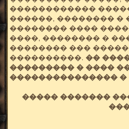
������������ �����
������, �������� � 
�������� ���� ���
����, �������� � ��
�������� ��� �����
����������.
�� ���
��������� � ���� �
��������������� � 
����� ������� ��
��