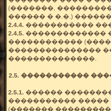
(�������, ���������,
������ � �.�.) ����
2.4.4.
����������� ��
2.4.5.
������������� �
������������ (����
��������������� �
��������������.
2.5. ����������� ��
2.5.1.
������ �������
����������� �����
(������� ���������