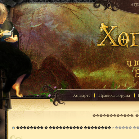
������������, 
�������� � ���������� ��������
> ����� 