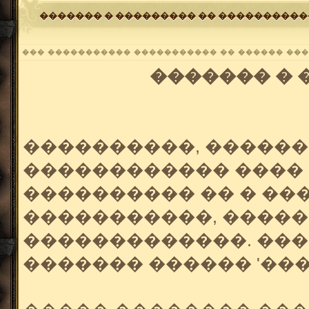
������� � ��������� �� ����������
��� ����������� ����������� �� ������ ��
������� � 
����������, �����
������������ ���� 
���������� �� � ��
�����������, �����
�������������. ���
������� ������ '���