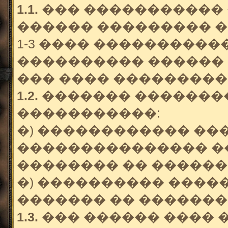
1.1.
��� ����������� 
������ ��������� �
1-3 ���� ���������
���������� ������ 
��� ���� ���������
1.2.
������� �������
�����������:
�) ������������ ��
��������������� �
�������� �� ������
�) ���������� ������
������� �� �������
1.3.
��� ������ ���� 