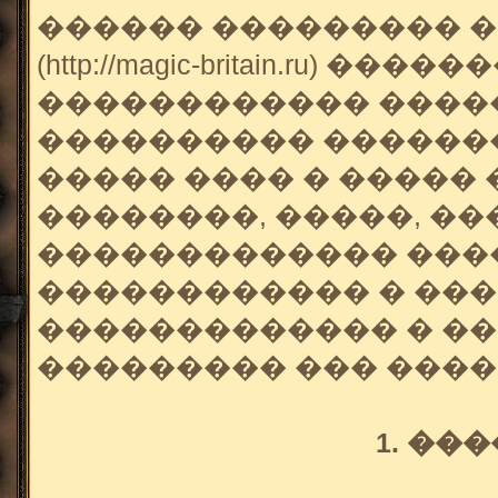
������ ��������� 
(http://magic-britain.ru) 
������������ �����
���������� �������
����� ���� � ����� 
��������, �����, ��
������������� ���
������������ � ���
������������� � ��
��������� ��� ����
1. ��