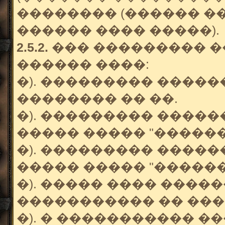
�������� (������ �
������ ���� �����).
2.5.2.
��� ��������� �
������ ����:
�). ��������� ����
�������� �� ��.
�). ��������� ����
����� ����� "�����
�). ��������� ����
����� ����� "������
�). ����� ���� ���
����������� �� �����
�). � ����������� 