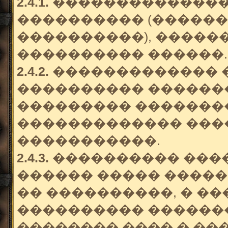
2.4.1.
��������������
���������� (������
����������), ����
���������� ������.
2.4.2.
������������� 
���������� ������
��������� ��������
������������� ���
�����������.
2.4.3.
���������� ���
������ ����� �����
�� ����������, � �
���������� ������
�������� ���� � ��