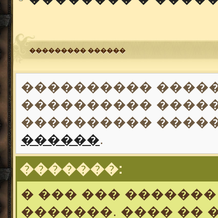
��������� ������
���������� �����
���������� �����
���������� ����
������
.
�������:
� ��� ��� �������
�������. ���� �� 