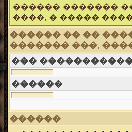
������ ������� �
����, � ����� ���
������ �� �� ���
������� ���, ���
��� ������������ (
������
������