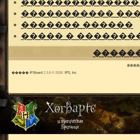
��������������
����������� ��
������� ������
����� � �������
�����
����
�����
IP.Board
2.3.6 © 2026
IPS, Inc
.