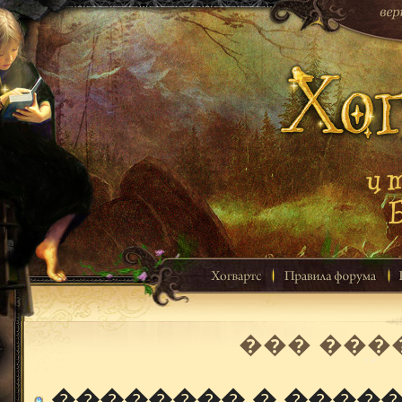
��� ���
�������� � ����