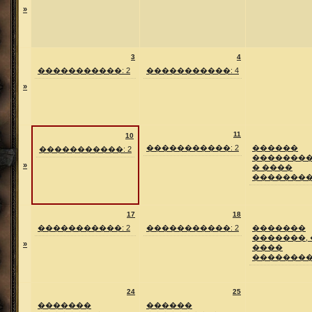
»
3
4
�����������: 2
�����������: 4
»
11
10
�����������: 2
������
�����������: 2
��������
»
� ����
��������
17
18
�����������: 2
�����������: 2
�������
�������, 
»
����
��������
24
25
�������
������