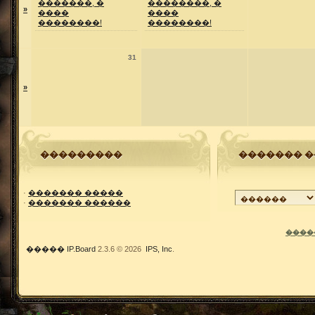
�������, �
��������, �
»
����
����
��������!
��������!
31
»
���������
������� �
·
������� �����
·
������� ������
����
�����
IP.Board
2.3.6 © 2026
IPS, Inc
.