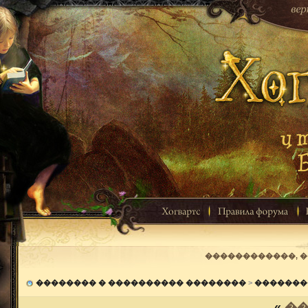
������������, 
�������� � ���������� ��������
>
�������
«
��