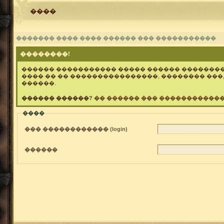
����
������� ���� ���� ������ ��� �����������
��������!
������ ����������� ����� ������ �������
���� �� �� ����������������, �������� ���,
������.
������ ������?
�� ������ ��� ������������
����
��� ������������ (login)
������