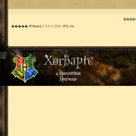
����
�����
IP.Board
2.3.6 © 2026
IPS, Inc
.