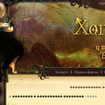
������������, 
�������� � ���������� ��������
> ����