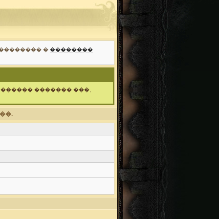
��������� �
��������
 ������ ������� ���,
��.