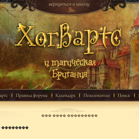
��� ���� ���������
� ��������