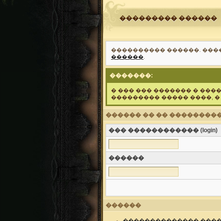
��������� ������
���������� ������. ���
������
.
�������:
� ��� ��� ������� � ���
��������� ����� ����, �
������ �� �� ���������
��� ������������ (login)
������
������
�������������� ����