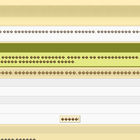
� ��� ���������� ������� ������, ���������� �
� �������� ��� �������. ���� �� �� ������������,
 ����� ����������� �����.
���. ������ ������� ���, ��������� ����� ��
���� ������