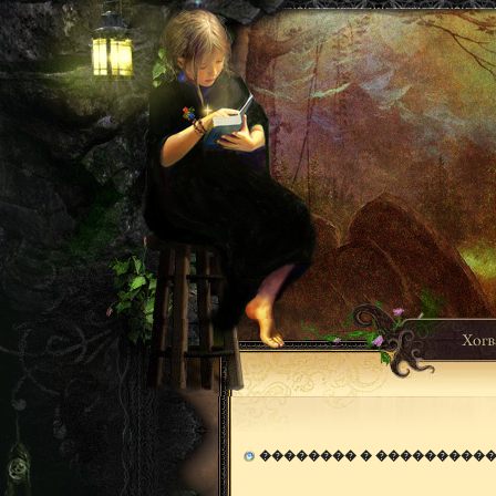
�������� � ���������