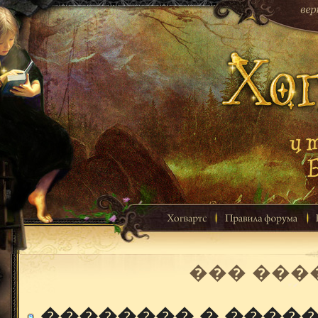
��� ���
�������� � ����