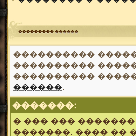
��������� ������
���������� �����
���������� �����
���������� ����
������
.
�������:
� ��� ��� �������
�������. ���� �� 