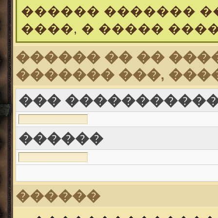
������ ������� �
����, � ����� ���
������ �� �� ���
������� ���, ���
��� ������������ (
������
������