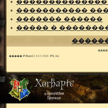
��������������
����������� ��
������� ������
����� � �������
�����
����
�����
IP.Board
2.3.6 © 2026
IPS, Inc
.