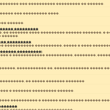
�������� ��� ���������� ��������� �� ������.
����� ��� ��������� ����.
�� ������.
 ����� ���������
, �� ������� ���� ��������� ������ �������, � 
 ������.
���� ���������
� ����������� ����������, ����� � ���� �������
(������ ���������)
�� � ������������ ����������, ��������, �����
������, ����������� ��, ������������� ����� �
 ���������, �� ����� ������� �������
�� � ������� ��������� ������.
���� ���������� � ������ ��� ������ ������ ��
�������
���� ���������� �������������.