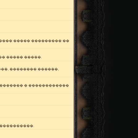
����� ����� ��������� ��
� ����� �����.
��, �������� ������,
�������� � ������������
�����������.