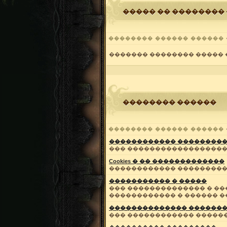
����� �� ��������
�������� ������ ������ 
������� �������� �����
�������� ������
�������� ������ ������ 
������������ ��������
��� ������������������
Cookies � �� �������������
������������ �������������
����������� � �����
��� �������������� � ��
������������ � ������ �
�������������� �������
��� ������������ ������