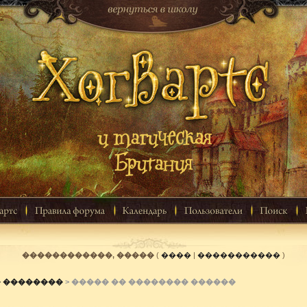
������������, �����
(
����
|
�����������
)
� ��������
> ����� �� �������� ������