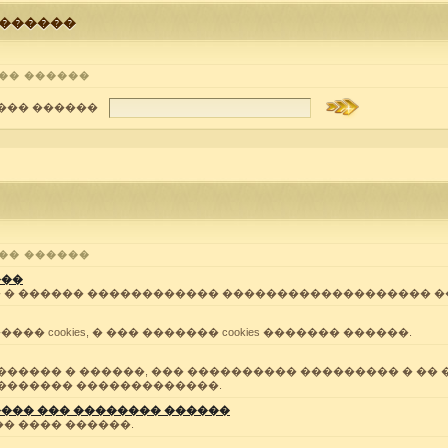
 ������
�� ������
 ��� ������
�� ������
���
 � ������ ������������ ������������������� �
 cookies, � ��� ������� cookies ������� ������.
������ � ������, ��� ���������� ��������� � ��
������� �������������.
��� ��� �������� ������
� ���� ������.