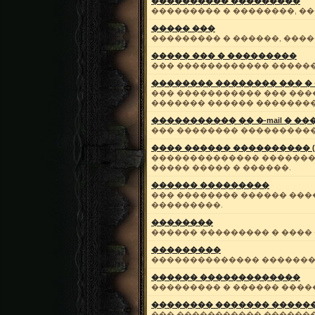
���������� ���������
��������� � ��������, �
����� ���
��������� � ������, ����
����� ��� � ���������
��� ������������ ������
�������� �������� ��� �
��� ����������� ��� ����
������� ������ ��������
����������� �� �-mail � �
��� �������� ����������
���� ������ ���������� 
�������������� ��������
����� ����� � ������.
������ ���������
��� �������� ������ ���
���������.
��������
������ ��������� � ����
���������
�������������� ��������
������ �������������
��������� � ������ ����
�������� ������� �����
��� ����������� ������