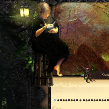
�������� � ���������