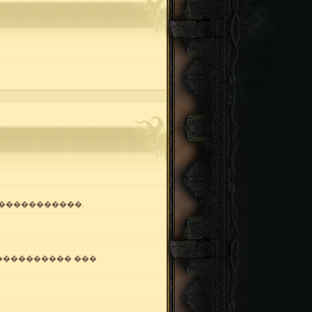
�����������.
 ���������� ���