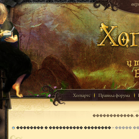
������������, 
�������� � ���������� ��������
> ����� �