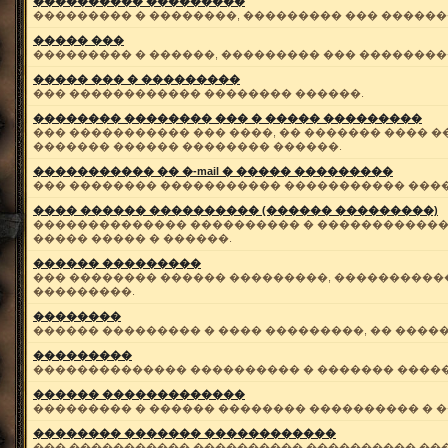
���������� ���������
��������� � ��������, ��������� ��� ������
����� ���
��������� � ������, ��������� ��� ��������
����� ��� � ���������
��� ������������ �������� ������.
�������� �������� ��� � ����� ���������
��� ����������� ��� ����, �� ������� ���� �
������� ������ �������� ������.
����������� �� �-mail � ����� ���������
��� �������� ����������� ����������� �����
���� ������ ���������� (������ ���������)
�������������� ���������� � ������������ 
����� ����� � ������.
������ ���������
��� �������� ������ ���������, ����������
���������.
��������
������ ��������� � ���� ���������, �� ����
���������
�������������� ���������� � ������� �����
������ �������������
��������� � ������ �������� ���������� � 
�������� ������� ������������
��� ����������� ���������� ���������� ��