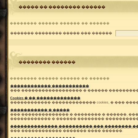
����� �� �������� ������
�������� ������ ������ �� ������
������� �������� ����� ��� ������
�������� ������
�������� ������ ������ �� ������
������������ �����������
��� ������������������ � ������ ��������
Cookies � �� �������������
������������ ������������� cookies, � ��� ����
����������� � �����
��� �������������� � �������� � ������, ��
������������ � ������ �������� ����������
�������������� ���������� ��� �������� �
��� ������������ ������� ���� ������.