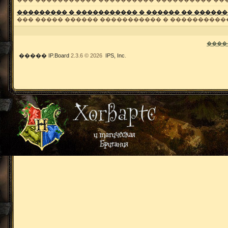
��������� � ����������� � ������ �� �����
��� ����� ������ ����������� � ����������
����
�����
IP.Board
2.3.6 © 2026
IPS, Inc
.