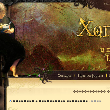
������������, 
�������� � ���������� ��������
> ����