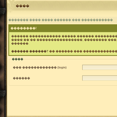
����
������� ���� ���� ������ ��� �����������
��������!
������ ����������� ����� ������ �������
���� �� �� ����������������, �������� ���,
������.
������ ������?
�� ������ ��� ������������
����
��� ������������ (login)
������