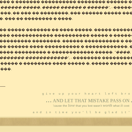
��� � ������� ���������� �������� ������ �
������ �����, ����� ������ � ������"
, - ���
���, �� ��� �� ��������, ��� ������ ����� ��
. ��� �� �������� � ����.
�� ����� ������� �� ���� �����. ����� �����
��� ������������ ���������� ����� � �����
��������� ��������. ������ ���������� � ��
�� ������ ���� ���������� � ������������,
���� ��������� � ������������ �����.
"����
������� ������������"
, - �������� ��������
������ � �������� ���� ����� �, ����� ����� 
���.
-----
g i v e
u p
y o u r
h e a r t
l e f t
b r o 
...
AND LET THAT MISTAKE PASS ON
love
worth
it
'cause the
that you lost wasn't
what
cost
a n d
i n
t i m e
y o u ' l l
b e
g l a d
i t ' 