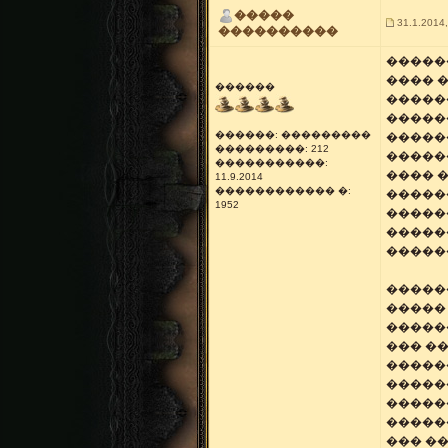
�����
31.1.2014,
����������
������
���� 
������
������
������
������: ���������
�����
���������: 212
������
�����������:
���� 
11.9.2014
������������ �:
�����
1952
�����
�����
�����
�����
�����
������
��� �
�����
�����
������
�����
��� ��