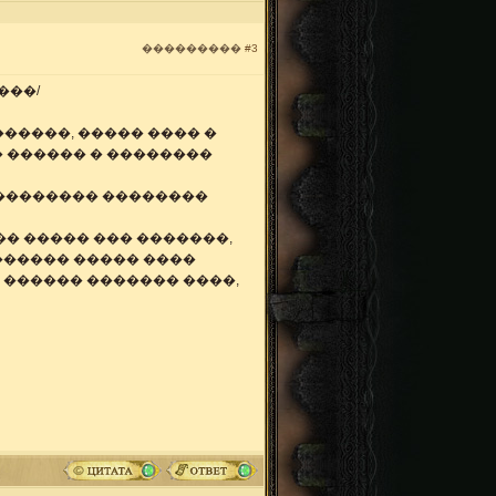
���������
#3
���/
�����, ����� ���� �
� ������ � ��������
 ��������� ��������
�� ����� ��� �������,
������ ����� ����
 ������ ������� ����,