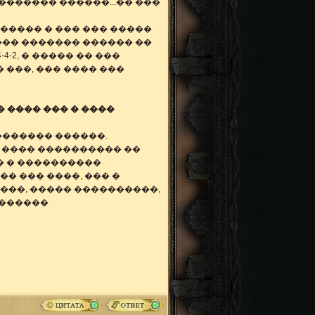
������� ������...�� ���
������ � ��� ��� �����
��� ������� ������ ��
4-2, � ����� �� ���
 ���, ��� ���� ���
 ���� ��� � ����
������� ������.
� ���� ���������� ��
� � ����������
� ��� ����, ��� �
 ���, ����� ����������,
�������