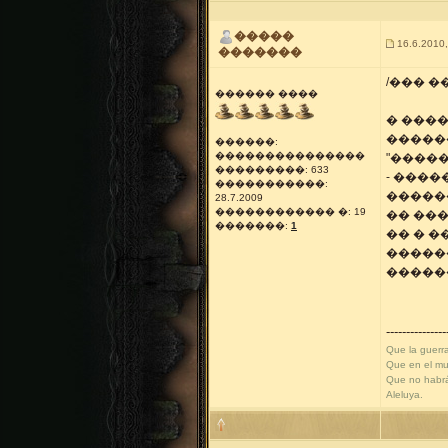
�����
16.6.2010,
�������
/��� �
������ ����
� ���
�����
������:
���������������
"�����
���������: 633
- ���
�����������:
�����
28.7.2009
������������ �: 19
�� ��
�������:
1
�� � 
�����
�����
---------------
Que la guerr
Que en el mun
Que no habrá
Aleluya.