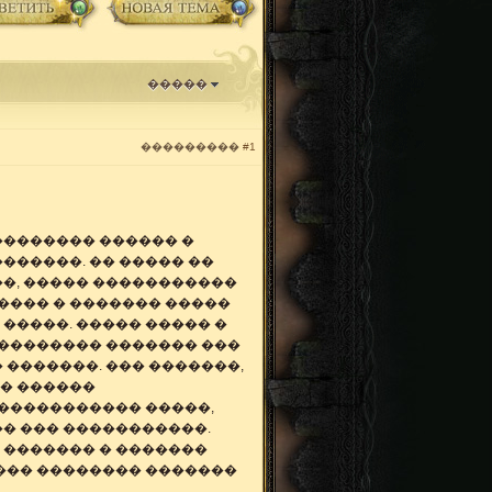
�����
���������
#1
�������� ������ �
������. �� ����� ��
��, ����� �����������
���� � ������� �����
�����. ����� ����� �
��������� ������� ���
 �������. ��� �������,
�� ������
������������ �����,
�� ��� �����������.
� ������� � �������
����� �������� �������