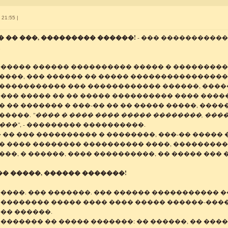
 21:55 |
� �� ���, ��������� ������!
- ��� ����������
.
������ ������ ���������� ����� � ����������
����, ��� ������ �� ����� ����������������
����������� ��� ������������ ������, ����� 
���� ����� �� �� ����� ���������� ���� ����
 �� ������� � ���-�� �� �� ����� �����, ����
�����.
"���� � ���� ���� ����� ��������, ���
���"
, - ��������� ����������.
 �� ��� ���������� � ��������, ���-�� ����� 
� ���� �������� ���������� ����, ��������
��, � ������, ���� ����������, �� ����� ��� 
� �����, ������ �������!
����. ��� �������. ��� ������ ����������� �
 �������� ����� ���� ���� ����� ������-����
�� ������.
 ������� �� ����� �������: �� ������, �� ��