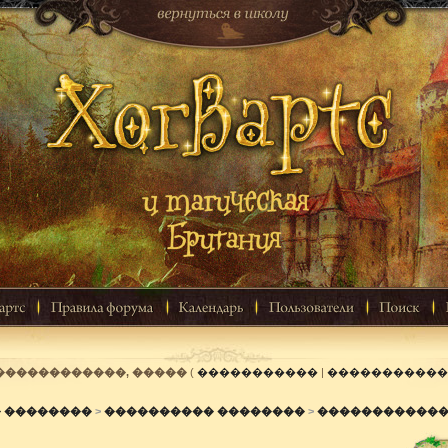
������������, �����
(
�����������
|
�����������
� ��������
>
���������� ��������
>
������������