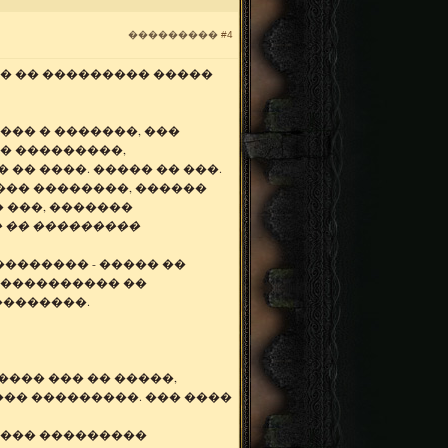
���������
#4
�� �� ��������� �����
�� � �������, ���
� ���������,
�� ����. ����� �� ���.
��� ��������, ������
� ���, �������
� �� ���������
�������� - ����� ��
����������� ��
��������.
���� ��� �� �����,
�� ���������. ��� ����
����� ���������