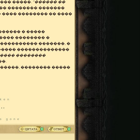
��� �����.
"������ ��
���� �������� �������
� ���� �������� �� ����
������ � �����
���� �������� �
���������� �������, �
 ����� ��������������
, ���� ��������
��.
������, �������� �����
k e n
...
s
g o n e