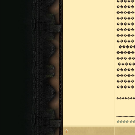
������
����� 
������
�����
������
������
�����
�����
- ���
������
��� �
-����
�����
�����
������
�����
������
---------------
���� ��