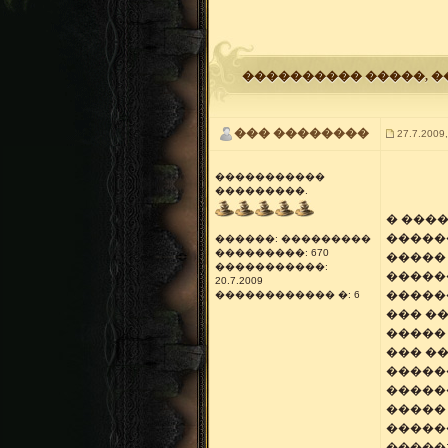
���������� �����
, 
��� ��������
27.7.2009,
�����������
���������.
� ���
�����
������: ���������
���������: 670
�����
�����������:
�����
20.7.2009
�����
������������ �: 6
��� �
�����
��� ��
�����
�����
����� 
������
�����