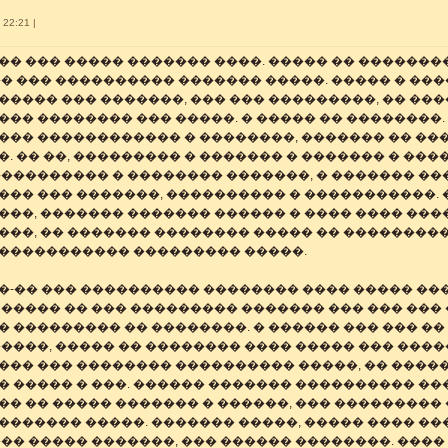
 22:21 |
� ��� ����� ������� ����. ����� �� ��������
�� ��� ���������� ������� �����. ����� � ��
���� ��� �������, ��� ��� ���������, �� ����
�� �������� ��� �����. � ����� �� ��������.
��� ������������ � ��������, ������� �� ��
. �� ��, ��������� � ������� � ������� � ���
���������� � �������� �������, � ������� ��
��� ��� �������, ���������� � �����������. 
���, ������� ������� ������ � ���� ���� ���
���, �� ������� �������� ����� �� ���������
����������� ��������� �����.
�-�� ��� ���������� �������� ���� ����� ��
 ����� �� ��� ��������� ������� ��� ��� ���
 ��������� �� ��������. � ������ ��� ��� ��
�����, ����� �� �������� ���� ����� ��� ���
��� ��� �������� ���������� �����, �� ����
� ����� � ���. ������ ������� ���������� ��
� �� ����� ������� � ������, ��� ��������� 
������� �����. ������� �����, ����� ���� �
�� ����� �������, ��� ������ ��������. ����