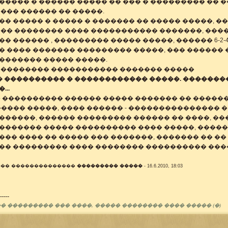
���� � ������ ����� �� ��� � ��������� �� �
��� ������ �� �����.
� ����� � ����� � ������� �� ����� �����, �
 �� �������� ���� ����������� �������, ���
� ������ , ��������� ����� �����, ������ 6-2-4-
 ���� ������� ��������� �����, ��� ������ �
������� ����� �����.
 �������� ����������� ������� �����
�� ���������� � ������������ �����. ��������
...
� ���������� ������ ����� ������� �� �����
����� �����, ���� ������ - ��������������� 
������, ������ ��������� ������ �� ����, ��
������� ����� ���������� ���� �����, ������
�� ���� �� ����� ��� �������, ������� �� ��
�� ��������� ���� �������� ���������� ��
��� ��������������
��������� �����
- 16.6.2010, 18:03
-----
� ��������� ��� ����, ����� �������� ���� ����� (�)