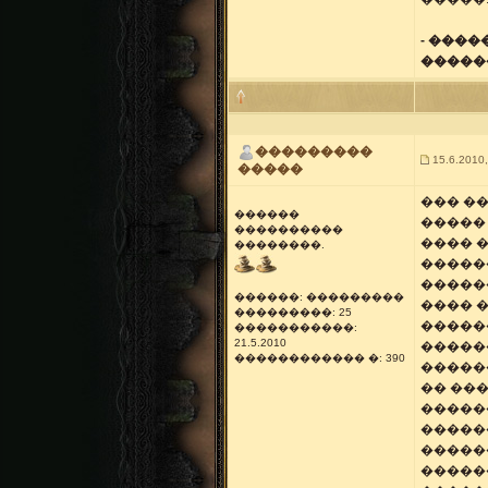
- ���
������
���������
15.6.2010,
�����
��� �
������
�����
����������
���� �
��������.
�����
�����
������: ���������
���� 
���������: 25
�����
�����������:
21.5.2010
�����
������������ �: 390
�����
�� ��
�����
�����
�����
�����