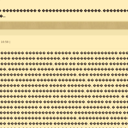
�� ���������� � ������������ �����. ��������
...
 16:58 |
�������� ������ �� ����� �� ����������� ��
 ��� ������� �������, �� ������� ������ ���
������� ��������, ���� �� ��� ������ ������
��, ������ �� ����� �������� ��������� ����
������� ����� ����������, ��� ������ �����
�����-������ ������ ��������, �� ������ ���
������ �������� ����� �������, ��� ��� ����
���� ����� ���������� �����, ����� �������
�������� ������� �� ��������� ��������. � 
�������� ����� ������� �����. ����� �� ���
���� ������� � �� ��������� ��������, � ���
������ ���������� ����� �������������� ��
���� �������� ����������, ��������� �����
�� ������ ������� ����������. ��������� ��