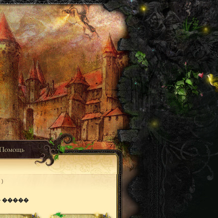
)
 �����