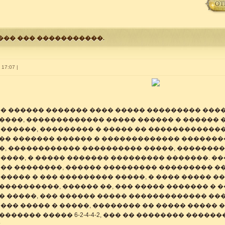
���� ��� �����������.
 17:07 |
�� ������ ������� ���� ����� ��������� ���
����, ������������� ����� ������ � ������ �
 ������, ��������� � ����� �� ������������
�� ������� ������ � ������������� �������
�, ������������ ���������� �����, �������� 
�����, � ����� ������� ��������� �������. �
 �� ��������, ������ ��������� ��������� ��
����� � ��� ��������� �����, � ���� ����� �
����������, ������ ��, ��� ����� ������� � 
� �����, ��� ������ ����� ������������� ��
��� ����� � �����, �������� �� ����� ����� 
������ ����� 6-2-4-4-2, ��� �� �������� ����
: