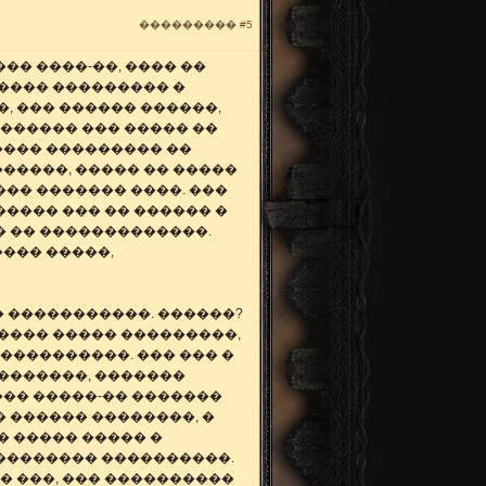
���������
#5
�� ����-��, ���� ��
����� ��������� �
, ��� ������ ������,
 ������ ��� ����� ��
���� ��������� ��
������, ����� �� �����
��� ������� ����. ���
����� ��� �� ������ �
� �� �������������.
��� �����,
� �����������. ������?
 ���� ����� ���������,
 ����������. ��� ��� �
��������, �������
��� �����-�� �������
� ������ ��������, �
� ����� ����� �
��������� ����������.
 � ���, ��� ����������