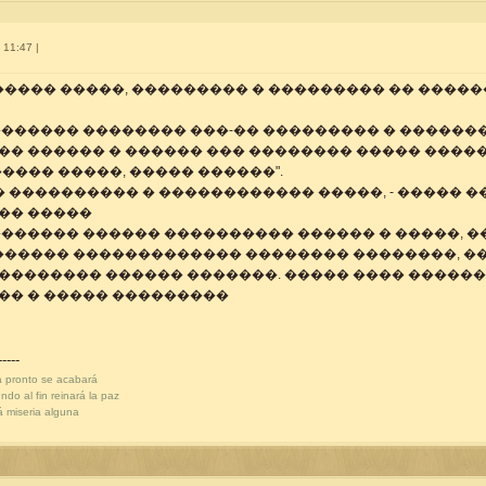
 11:47 |
����� �����, ��������� � ��������� �� �����
������� �������� ���-�� ��������� � �������
�� ������ � ������ ��� �������� ����� ����
���� �����, ����� ������".
�� ���������� � ������������ �����, - �����
�� �����
������� ������ ���������� ������ � �����, �
������� ������������� �������� ��������, �
�������� ������ �������. ����� ���� ������
�� � ����� ���������
-----
a pronto se acabará
do al fin reinará la paz
 miseria alguna