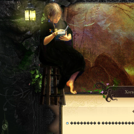
�������� � ���������