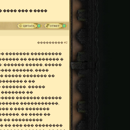
 ���� ��� � ����
���������
#2
�� ������� ���������
������ �� ��������� �
: ������ �����, �����
��� ������, ����
� ����� ������� ��
������� � ��
 �������. �����
 ������� ��
����� ������� ������
������� �����������,
��� � ��� �������
�����. �� ���� ��
� �� ���������
� �� ��� ��� ��������