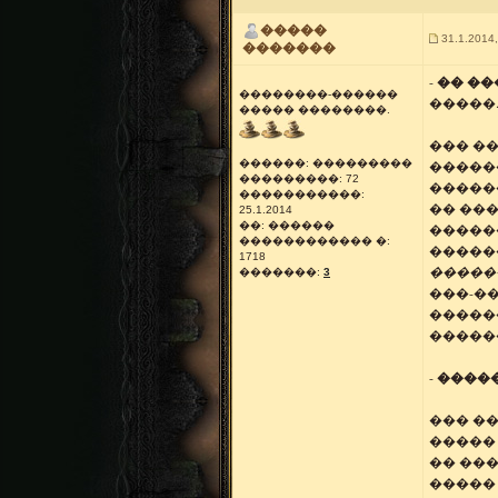
�����
31.1.2014,
�������
-
�� ��
��������-������
�����
����� ��������.
��� �
������: ���������
�����
���������: 72
�����
�����������:
�� ��
25.1.2014
��: ������
������
������������ �:
�����
1718
�����
�������:
3
���-��
�����
������
-
�����
��� ��
�����
�� ���
�����