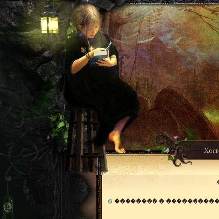
�������� � ���������