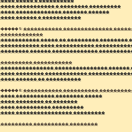
���� ����� � ����������
����� ����������� � �������� ���������
����� ������������� ������� ������
���� ������ � �����������
����� 5:
����������� �������������� �����
�������������
������������ ����� �� ��������� �������� 
������������ ���� ����������� ����������
��������� ������ ������������� ���������
���������� �����������
���������������� ��������������� ������ 
����� �������� ������������ ������������
���� ������ �� ����������
����� 6:
����������� ���������� ���������
����� ����������� �������� �����
���� �������� �� �������
����� ���������� ���������
����� ���������������� ���������
���������� ���������� ��������