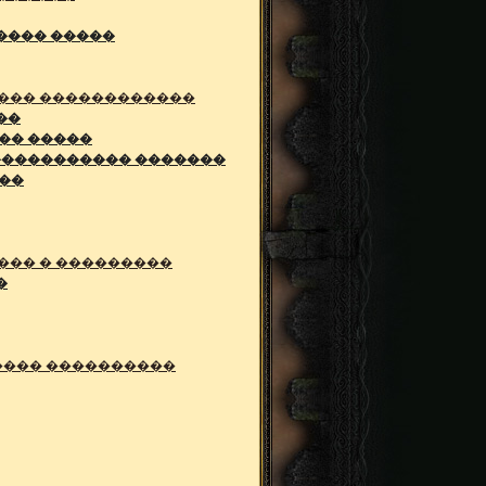
���� �����
��� ������������
��
�� �����
����������� �������
��
��� � ���������
�
���� ����������