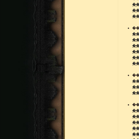
�
�
�
��
�
�
�
�
�
�
��
�
�
��
��
�
�
��
�
�