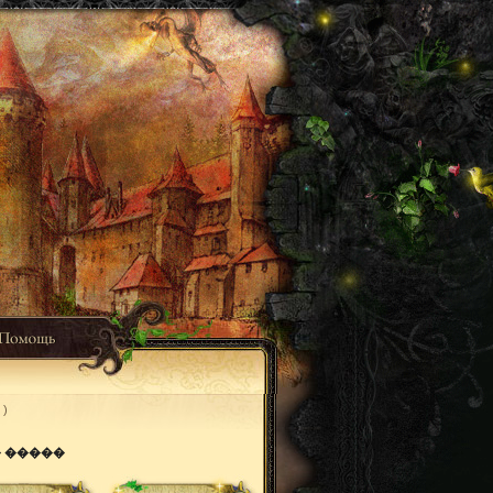
)
 �����