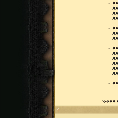
��
��
��
�
��
�
�
��
�
�
�
�
�
��
*����