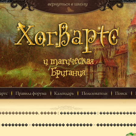
������������, �����
(
�����������
|
�����������
� ��������
>
���������� ��������
>
������������