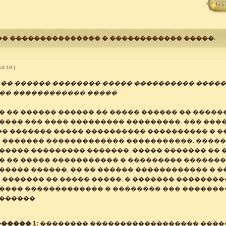
�� ��������������� � ������������ �����.
14:19 |
 �� ������ �������� ����� ���������� ����
�� ������������ �����
� �� ������ ������ �� ����� ������ �� ����
���� ��� ���� ��������� ���������. ��� ���
 �� ������� ����� ���������� ���������� � �
� ������� ������������� �����������. �����
����� ��������� �������, ����� ������� �� 
� �� ����� ����������� � ��������� �������
����� ������, �� �� ������ ������������ � 
, ������� �� ����� �����, � ������� �������
���� ������������� � �������� ��� ��������
������.
����� 1:
�������� ������������������ ����