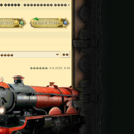
� �����
·
��������� ���� »
������: 8.8.2026, 9:46