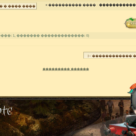
« ���������� ����
·
�����������
���: 1, ������� �������������: 0)
��������� ������