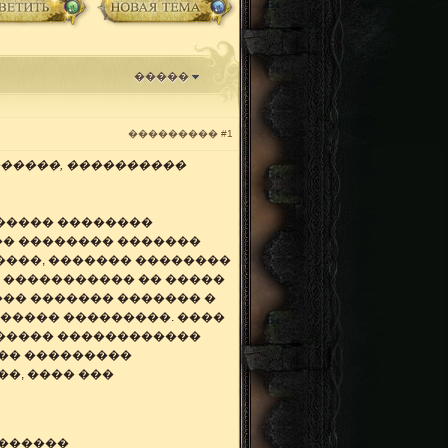
�����
���������
#1
������, ����������
������ ��������
�� �������� �������
����, ������� ��������
 ����������� �� �����
��� ������� ������� �
����� ���������. ����
������ ������������
��� ���������
�, ���� ���
������