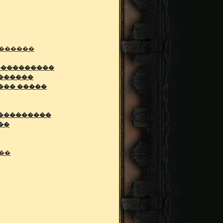
������
����������
������
��� �����
���������
��
��