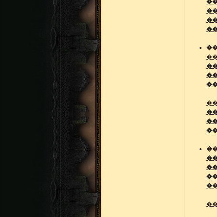
��
�
�
��
��
�
�
�
�
�
�
�
��
��
�
��
�
�
�