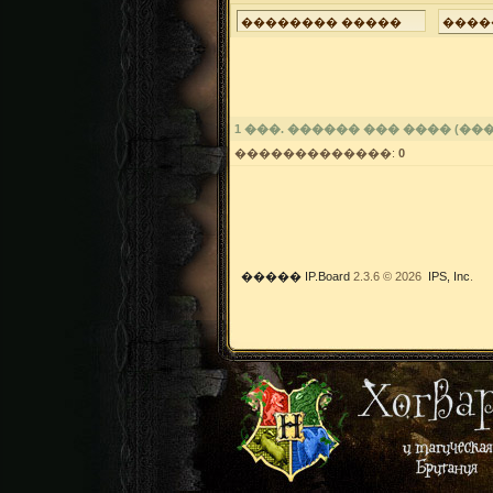
1
���. ������ ��� ���� (���
�������������:
0
�����
IP.Board
2.3.6 © 2026
IPS, Inc
.