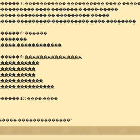
����� 7:
����������� ���������� ��� � ����
��������� ���� ������� � ����-�����
���� �������� �� ��������� �����
����� ���������-���������� ���� ��������
����� 8:
������
��������
����� ������������
����� 9:
����������� ����
����� ������
����� �����
����� �����
����� �������
����� ����������
����� 10:
���� ����
 ����� ��������������*