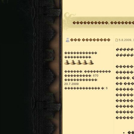
����������
, ������
��� ��������
5.8.2009, 
�����
�����������
�����
���������.
�����
������: ���������
�����
���������: 670
����,
�����������:
�� ��
20.7.2009
������������ �: 6
�����
�����
�����
�����
�����
�����
��