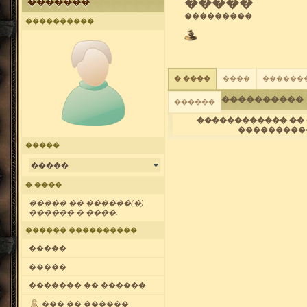
�����
�������
���������
����������
� ����
����
������
����������
������
������������ �� 
����������
�����
�����
� ����
����� �� ������(�)
������ � ����.
������ ����������
�����
�����
������� �� ������
��� �� ������