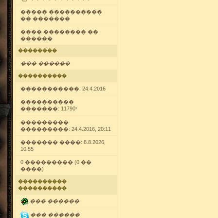
����� ����������
�� �������
���� �������� ��
������
��������
��� ������
����������
�����������: 24.4.2016
����������
�������: 11790
*
���������
���������: 24.4.2016, 20:11
������� ����: 8.8.2026,
10:55
0 ��������� (0 ��
����)
����������
����������
��� ������
��� ������