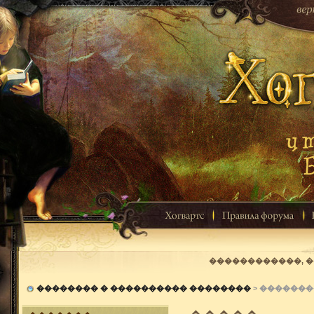
������������, 
�������� � ���������� ��������
> �������