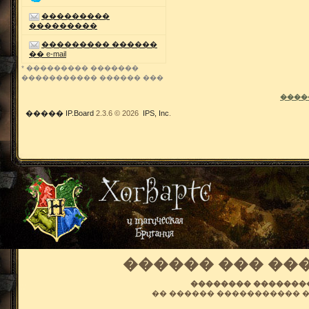
���������
���������
��������� ������
�� e-mail
* ��������� �������
����������� ������ ���
����
�����
IP.Board
2.3.6 © 2026
IPS, Inc
.
������ ��� ��
�������� ��������
�� ������ ����������� 