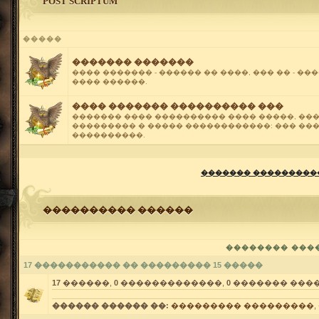
POST SCRIPTUM
�����
������� �������
���� ������� - ������ �� ����, ��� �� - ��
���� ������.
���� ������� ���������� ���
������� ���� ���������� ���� �����, ��
��������� � ����� ������������: ��� ���
����������.
������� �����������
���������� ������
�������� ���
17 ����������� �� ��������� 15 �����
17
������,
0
�������������,
0
������� ���
������ ������ ��:
��������� ���������
,