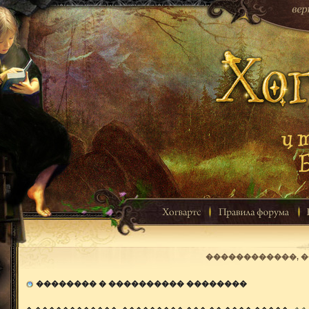
������������, 
�������� � ���������� ��������