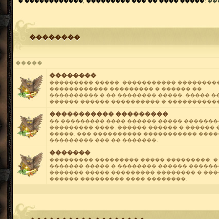
� ������������, ��������� ��� �� ���� �����:
���
��������
�����
��������
��������� �����, ����������� ��������
������������ ��������� � ������ ��
���������� � �� �������� �����. ����� �
������ ������ ���������� � �����������
����������� ���������
�� ��������� ���� ������ ����� ������
��������� ����, ������ ������ � ������ 
�����. ��� ���������� ����������� ����
��������� ��� �� �������.
�������
��������� ��������� ����� ���������, �
������� ����� � �������� ������ ������
������� ����� ��������� �������� � ��
������ ��������� ���� ��������.