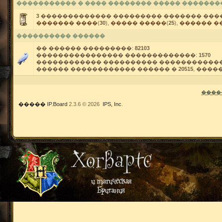
����������� � ���� �������� ����� �������
3
������������� ��������� ������� ���
������� ����
(
30
),
����� �����
(
25
),
������ �
���������� ������
�� ������ ���������:
82103
���������������� �������������:
1570
������������ ���������� �����������
������ ������������ ������ �
20515
, ���
����
�����
IP.Board
2.3.6 © 2026
IPS, Inc
.