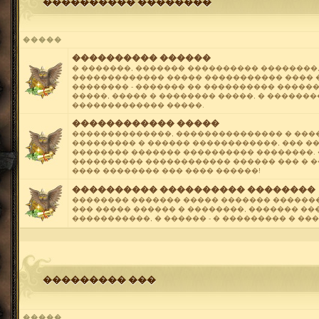
���������� ��������
�����
���������� ������
� �������, ������� ���������� ��������
������������� ����� ����������� ���� 
�������� - ������� �� ���������� �����
�����, ����� � �������� �����, � ������
������������� �����.
������������ �����
��������������, ��������������� � ���
��������� � ������ ������������, ��� �
�������� ������� ���������� ��������.
���������� ������������ ������ ��� � �
���� �������� ��� ���� ������!
���������� ���������� ��������
�������� ������� ����� ������� ������
��� ����� ������ � ��������, ������� ��
�����������, � ������ - � ��������� � ��
��������� ���
�����