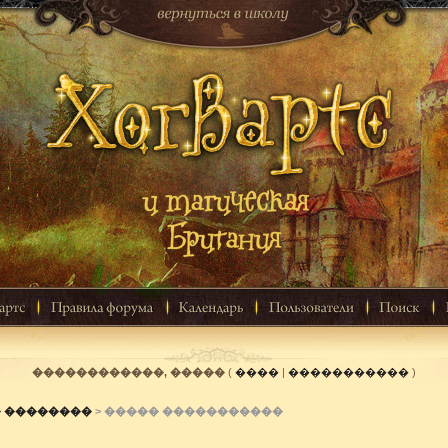
������������, �����
(
����
|
�����������
)
� ��������
> ����� �����������