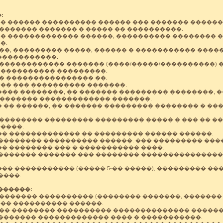
:
� ������ ���������� ������ ��� ������� ������
������ ������� � ����� �� ����������.
� ������������� ������, ���������� �������� �
�.
�, ��������� �����, ������ � ����������� ����
�����������.
����������� ������� (����/�����/����������) �
���������� ���������.
 ���������������� ��.
�� ��� ���������� �������.
���� ��������, �� ������� ��������� ��������, 
�������� ������������� �������.
�� ������, �� ������� ��������� �������� � �
�������� ��������� ��������� ����� � ��� �� �
����.
� ������������� �� ��������� ������ ������.
�������� ���������� ������. ��� ��������� ��
� �������� ��� � ����������� ����.
������� ������� ��� �������� ���������������
� ����������� (����� 5-�� �����), ��������� ��
����.
�������:
������ ���������� (�������� �������, ������� 
�� ���������� ������.
� �������� ���������� �������������� ������
������� ������������� ���� � �����������.