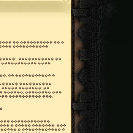
��� �� ���������� �� �
����� �����������
����", ����������� ��
�� ����������� ����,
��, �� ����������� �
������� ����������
 ����� �������; ��
� ������, �������� ���
��� ���������� ���,
�
������� ������������
��� � ����� �������. ���
������ � ������������ �