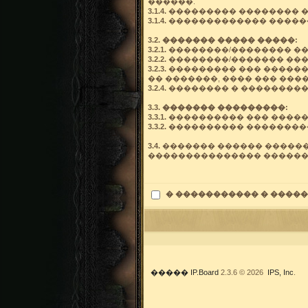
������.
3.1.4.
��������� �������� �
3.1.4.
������������� �����
3.2. ������� ����� �����:
3.2.1.
��������/�������� ��
3.2.2.
��������/������� ���
3.2.3.
��������� ��� ������
�� �������, ���� ��� ���
3.2.4.
�������� � ����������
3.3. ������� ���������:
3.3.1.
���������� ��� �����
3.3.2.
���������� ��������
3.4.
������� ������ ������
��������������� �������
� ����������� � �����
�����
IP.Board
2.3.6 © 2026
IPS, Inc
.