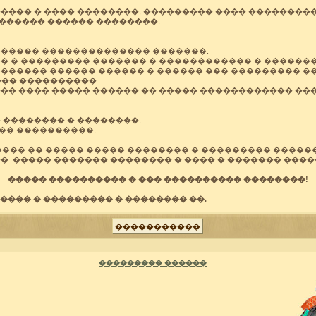
���� � ���� ��������, ��������� ���� ��������
������ ������ ��������.
����� �������������� �������.
� � ��������� ������� � ������������ � �������
������ ������ ������ � ������ ��� ��������� �
��� ����������.
� ���� ����� ������ �� ����� ������������ ���
 �������� � ��������.
�� ����������.
��� �� ����� ����� �������� � ��������� ������
. ����� ������� �������� � ���� � ������� ���
����� ���������� � ��� ���������� ��������!
���� � ��������� � �������� ��.
��������� ������