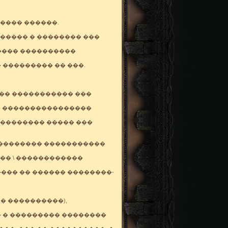
���� ������.
����� � �������� ���
���� ����������
 ��������� �� ���.
��� ����������� ���
�� ����������������
��������� ����� ���
��������� �����������
�� \ ������������
���� �� ������ ��������-
� ����������),
 � ��������� ��������