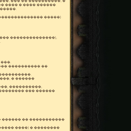
�, ��� �� ����������, �
� ���� � ���� ������
������.
�������������� �����)
��� ��������������),
.
 ���.
��� ���������� ��
�����������.
���, � ������
��, ����������,
�������� ��� ������
� ������ �� �����������
���� ����) � ��������