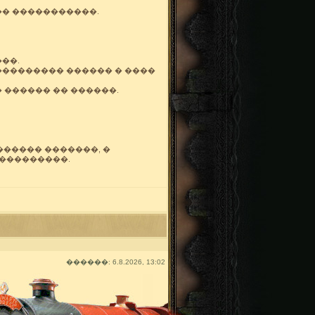
�� �����������.
��.
��������� ������ � ����
 ������ �� ������.
����� �������, �
����������.
������: 6.8.2026, 13:02