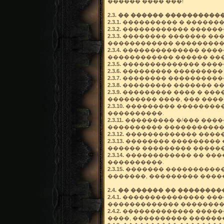
������ ���� ���!
2.3. �� ������ �����������
2.3.1.
���������� � �������
2.3.2.
������������ �������
2.3.3.
�������� ������� ���
������������ ���������
2.3.4.
�������������� �����
������������ ������ ��
2.3.5.
�������������� �����
2.3.6.
��������� ��������� 
2.3.7.
�������� �����������
2.3.8.
��������� ������� ��
2.3.9.
��������� ���� � ���
��������� ����, ��� ���
2.3.10.
��������� ��������� 
����������.
2.3.11.
��������� �/��� ����
���������� �����������
2.3.12.
������������� �����
2.3.13.
�������� ��������� 
������ ��������� ������
2.3.14.
������������ �� ���
����������.
2.3.15.
������� ������������
�������, ��������� ����
2.4. �� ������ �� �������
2.4.1.
��������������� ����
������������� ��������
2.4.2.
������������� ������
����, ���������� ������