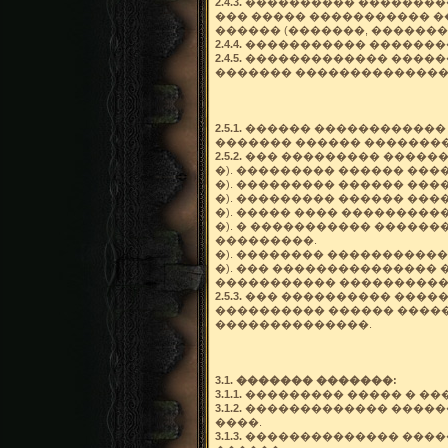
2.4.3.
���������� ���������
��� ����� ����������� �
������ (�������, ��������
2.4.4.
����������� �������
2.4.5.
������������� ������
������� ��������������
2.5.1.
������ ������������ 
������� ������ ��������
2.5.2.
��� ��������� ������
�). ��������� ������ ���
�). ��������� ������ ��
�). ��������� ������ ���
�). ����� ���� ���������
�). � ����������� ������
���������.
�). �������� �����������
�). ��� ���������������
����������� �����������
2.5.3.
��� ���������� �����
���������� ������ �����
��������������.
3.1. ������� �������:
3.1.1.
��������� ����� � ��
3.1.2.
������������� ������
����.
3.1.3.
�������������� �����