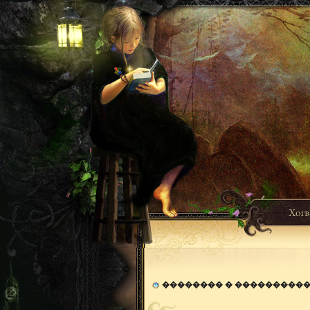
�������� � ���������