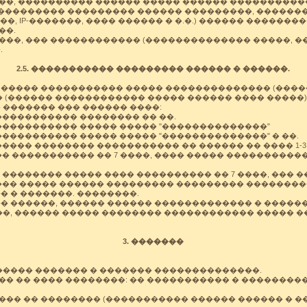
�, ���������� ������ ����� ������ ������������
��������� ��������� ������ ���������, �������
�, IP-�������, ���� ������ � �.�.) ������ �������
��.
��, ��� ������������ (�������������� �����, �
.
2.5. ����������� ��������� ������ � ������.
����� ����������� ����� �������������� (����
 (������ ������������ ����� ������ ���� �����)
 ������� ��� ������ ����:
����������� �������� �� ��.
������������ ����� ����� "��������������"
����������� ����� ����� "��������������" � ��.
����� �������� ����������� �� ������ �� ���� 1-3
�� ����������� �� 7 ����, ���� ����� ����������
 �������� ����� ���� ���������� �� 7 ����, ��� 
 ��� ����� ������ ��������� ��������� ��������
 � �������. ��������.
� ������, ������ ������ ������������� � ������
�, ������ ����� �������� ������������ ����� �
3. �������
����� ������� � ������� ��������������.
� �� ���� ��������: �� ����������� � ��������
�� �� �������� (����������� ������ ������ � ��