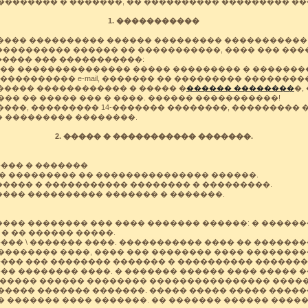
�������� � �������, �� ���������� ��������� ���
1. �����������
��� ���������� ������ ��������� �����������. �
��������� ������ �� �����������, ���� ��� ����
���� ��� �����������:
��� ��������������� ����� ��������� � ��������
���������� e-mail, ������� �� ��������� ��������
����� ������������ � ����� �
������ ��������
�,
�� �� ����� ��� � ����. ������ �����������!
���, ��������� 14-������� ��������, ���������
 ��������� ��������.
2. ����� � ����������� �������.
��� � �������
 ��������� �� ��������������� ������.
����� � ����������� �������� � ���������.
���� ���������� ������� � �������.
��� �������� ��� ���� ������� ������: � ������
 � �� ������ �����.
�� \ ������� ����. ����������� ���� �� �������
�������� ����, ���� ��� �������� ���� ��������
��� ��� �������� ������� � ���������� �������
�� �������� ����. � ������� ������ ���� ����� 
������ ������ �������� ���������������� ����
����� ������� �������. ����� ����� ����� ����
� ������� ���� �������. �� ������� ������ ���