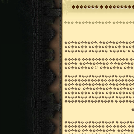
������� � �������
��� ����������� ������
����������, �����������
������� ���������� ����
������� ������ '�����' �
����� �������� ������ �
����, ��������� � �������
��������� 14-������� ���
���� ������������ �����
������������� ���������
��� ���������� ��������
�����, ��������� �������
�������� ���� ���������
������� �������� ����� 
��������������� � ����
������ ��������� � �������
������� ����� �� ����, �
����� �� ��������, ����