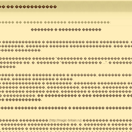
�� �� �����������
����� �� ������ ������� �������������:
������� � ������� ������
 ������������ � ������������ ���� ���������. �
�������, ������� ������ �������������. ��� �
 ����� ��������.
���������� ������� "�������� � ���������� ����
������ ��. �. ������� "����� ������ � ...". � ����
�����.
���� ����� ������ ���� � ��������, ������� ���
��, ������ ������� � ����.
 ������������ � ��������: ������� ��������� 
����� ��������, ����������, ������, �������� �
� ������ ������ ����, �������� � ����� �������
� ����������.
�� ���������� � ��� ��������� � �
�� �����������.
����� ������� ��������� � ���������� ��������
��� ��������� (http://magic-britain.ru) �������� ���
��������� ������������� ��. �. ������� � ����� �
�, ������� � ������ ������������� ����������� 