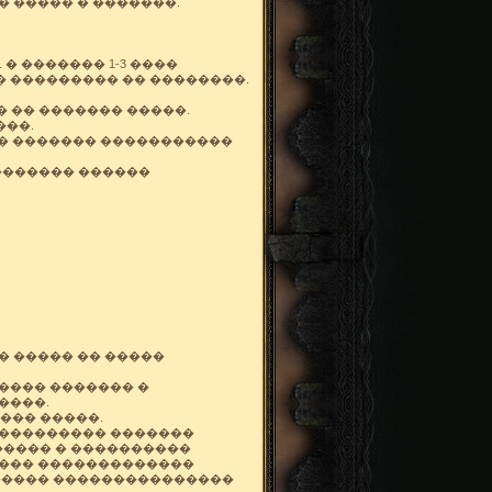
 ����� � �������.
 ������� 1-3 ����
 ��������� �� ��������.
 �� ������� �����.
���.
 � ������� �����������
 ������� ������
� ����� �� �����
���� ������� �
����.
��� �����.
���������� �������
����� � ����������
���� �������������
������ ���������������