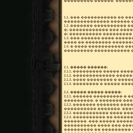
��������� ������. �����
1.1.
��� ����������� �� ���
�������������� ������ �
1.2.
������� ���������� ��
�) ������������ ��� ���
�) ���������� ��������� 
1.3.
��� ������ ���� �����
���� �� �������� �������
1.4.
� ���� ����������� ���
��������� ����������� �
2.1. ����� ������:
2.1.1.
��������� ����� ����
2.1.2.
������������� ������
2.1.3.
���� �������� � ����
2.1.4.
�������� � ����� ���
2.2. ����� ����� �����:
2.2.1.
������ ��������� � ��
���������, � ������� ���
2.2.2.
������� ������� �����
���������� �������. ���
2.2.3.
����������� ���� ���
2.2.4.
���������� �� ������
�������. ��� ����� ����
���������� ���� ��� ���
��������� �� ��������� 