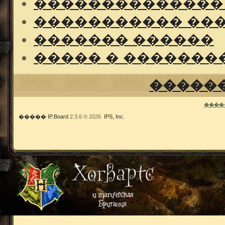
��������������
����������� ��
������� ������
����� � �������
�����
����
�����
IP.Board
2.3.6 © 2026
IPS, Inc
.