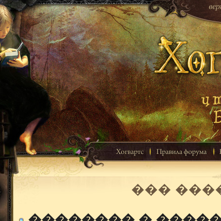
��� ���
�������� � ����