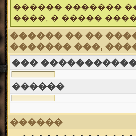
������ ������� �
����, � ����� ���
������ �� �� ���
������� ���, ���
��� ������������ (
������
������