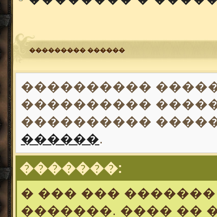
��������� ������
���������� �����
���������� �����
���������� ����
������
.
�������:
� ��� ��� �������
�������. ���� �� 