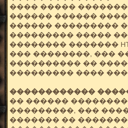
���� ����� �������
������ ������ ����
������ ��������� ��
��������� ����� ��
�������� ������� HTML �
��� ��������, ��� 
���������� �� ����
��������� ���� ���
������������ ����
�� ������ ��������
���������, ��� ���
������� �� �������