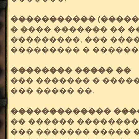
����������� (�����
� ���� ������� �� 
���������, ��� ���
��������� � ������
�������� ����� ��
��� ������� � ����
��� ����� ��.
������������� ���
�� ������ ��������
��� ������� ����� 