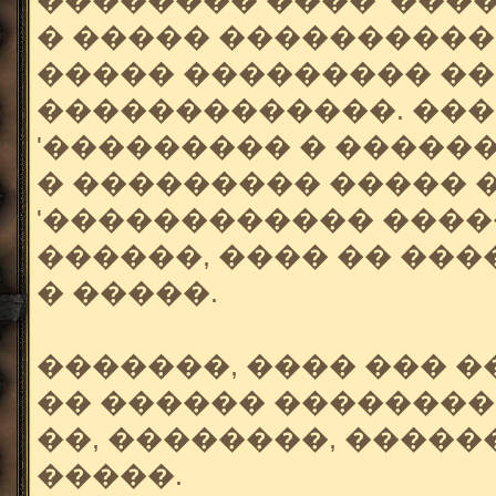
�������� ���� '���
� ����� ����������
����� ��������� �
�������������. ���
'��������� � ������
� ��������� ����� 
'������������ �����
������, ���� �� ��
� �����.
�������, ���� ��� 
�� ������ ��������
��, ��������, ����
�����.