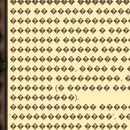
��������� ����� ��
��� �� ������ ����
������� ����������
������������ � ���
������� ����������
������ ������ ����
��������������� ��
���������, ���� ��
������ ���������, �
������ (� ������ �
���������).
������������ ����
'��������������', 
���������� ������