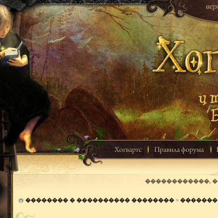
������������, 
�������� � ���������� ��������
>
�������