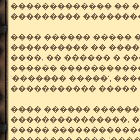
������������� �� �
��������� ��������
���� ������ ����� �
���������� �� ���
����, �� ������ � �
������ ����������
'������� �����', ��
����������� ����� �
���� ������ �����
���������������, �
����� ������������ 