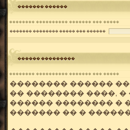
������� ������
�������� ���������� ������� ��� �����
������� �������� ����� ��� ������
������ ���������
�������� ���������� ������� ��� �����
�������� ������ ��
�� �������� ����, �
������ �������� � 
������� �� � ������