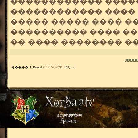
������������ �����
������������ ���� 
����� ����� ���� �
���������� ���� ��
�� ���� �������� �
����
�����
IP.Board
2.3.6 © 2026
IPS, Inc
.