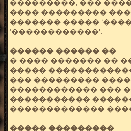
���������, ��� ���
���� ��������� ���,
������� ����� '����
'������������'.
������ ������ ��
� ���� ������� �� 
����� �����������
��� ��������� ����
������������ ��� �
����������� ������
������������� ����
����� ���������