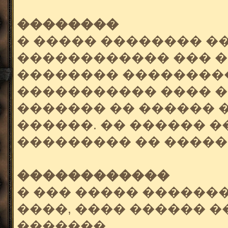
��������
� ����� �������� �
������������ ��� �
�������� ���������
����������� ���� �
������� �� ������ 
������. �� ������ 
��������� �� �����
������������
� ��� ����� �������
����, ���� ������ 
�������.