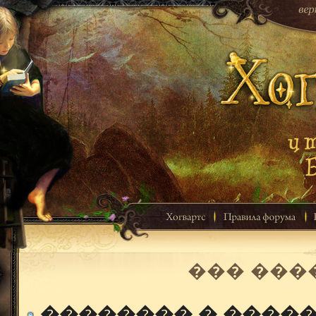
��� ���
�������� � ����