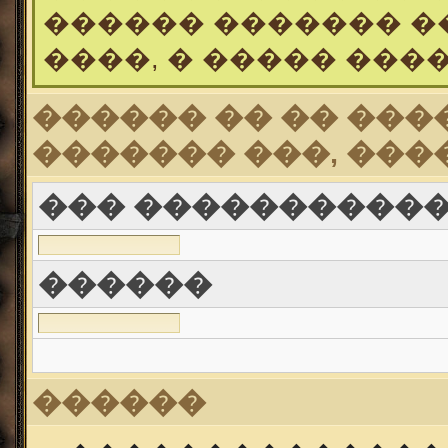
������ ������� �
����, � ����� ���
������ �� �� ���
������� ���, ���
��� ������������ (
������
������