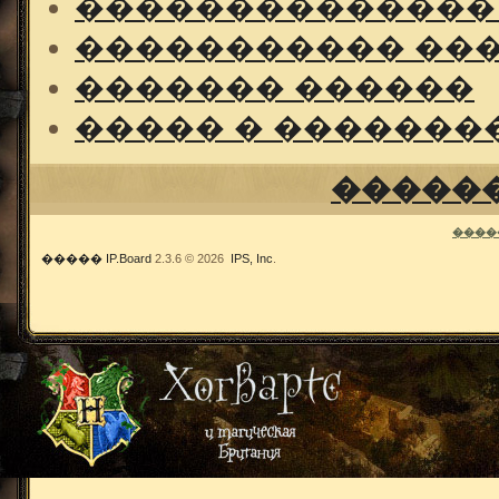
��������������
����������� ��
������� ������
����� � �������
�����
����
�����
IP.Board
2.3.6 © 2026
IPS, Inc
.