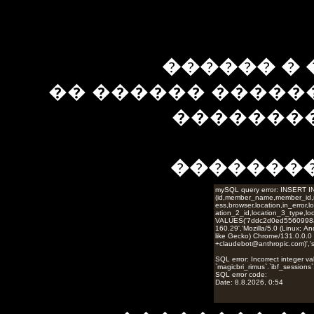
������ � 
�� ������ �����
��������
�������