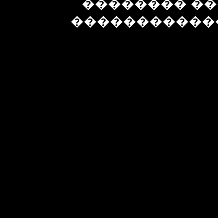
�������� ��
�����������