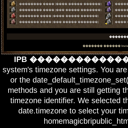
�������� ���� (���� ����� ������)
�����
�������� ���� (��� ����� �������)
�����
������� ���� (���� ����� ������)
����
������� ���� (��� ����� �������)
����
������
������� ������
Invi
IPB ������������
system's timezone settings. You are 
or the date_default_timezone_set(
methods and you are still getting t
timezone identifier. We selected t
date.timezone to select y
homemagicbripublic_htm