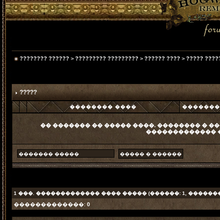
???????? ??????
>
????????? ?????????
>
?????? ????
>
????? ????
?????
�������� ����
�������
�� ������� �� ����� ����. �������� � ��
������������� 
1
���. ������������� ���� ����� (������: 1, ������
�������������:
0